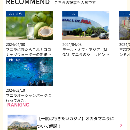
RECOMMEND
こちらの記事も人気です
おすすめ
モール
モー
2024/04/08
2024/04/08
2024/
マニラに来たらこれ！ココ
モール・オブ・アジア（M
三越マ
ナッツウォーターの効果と
OA）マニラのショッピン
ンド
は？
グ、ダイニング、エンター
Pick Up
テイメントなど総合施設
2024/02/10
マニラオーシャンパークに
行ってみた。
RANKING
【一度は行きたいカジノ】オカダマニラに
ついて解説！