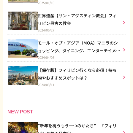
2025/01/16
世界遺産【サン・アグスティン教会】フィ
リピン最古の教会
2024/06/27
モール・オブ・アジア（MOA）マニラのシ
ョッピング、ダイニング、エンターテイメン
2024/04/08
トなど総合施設
【保存版】フィリピン行くなら必須！持ち
物やおすすめスポットは？
2024/03/11
NEW POST
”新年を祝うもう一つのかたち” 『フィリ