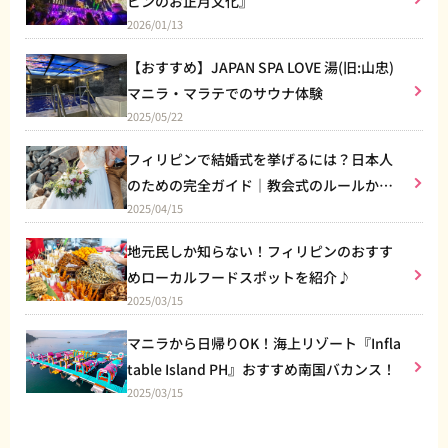
ピンのお正月文化』
2026/01/13
【おすすめ】JAPAN SPA LOVE 湯(旧:山忠)
マニラ・マラテでのサウナ体験
2025/05/22
フィリピンで結婚式を挙げるには？日本人
のための完全ガイド｜教会式のルールから
2025/04/15
リゾート婚まで
地元民しか知らない！フィリピンのおすす
めローカルフードスポットを紹介♪
2025/03/15
マニラから日帰りOK！海上リゾート『Infla
table Island PH』おすすめ南国バカンス！
2025/03/15