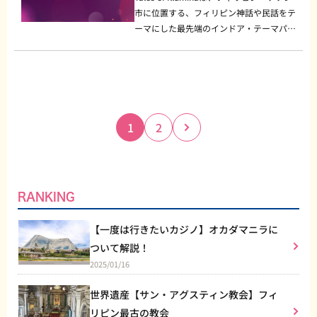
とドリンクがセットになったお得なパッケ
0〜翌3:00 [平均価格] フード 200〜500ペ
に楽しむことができます。さらに、予約シ
キャンバスとなり、カラフルなペイントを
ンは、アメリカの有名なバーベキューシー
市に位置する、フィリピン神話や民話をテ
カスタムラーメンを楽しめます。韓国の雰
味わいたい方にとって、Matchy Matcha C
ージも販売されます。 店内の雰囲気と見
ソ [ドリンク] 200〜400ペソ [Facebook] h
ステムが便利で、スタッフも親切で初心者
全力でぶつける体験が、他では味わえない
ンからインスピレーションを得ており、ピ
ーマにした最先端のインドア・テーマパー
囲気を感じられる店内で食べるラーメン
afeは外せないスポットです。抹茶ラテや
どころ 店内は映画をテーマにしたアート
ttps://www.facebook.com/TheVibeBarP
にもしっかりと説明をしてくれます。気軽
特別な写真を生み出します。友達やカップ
ットマスターとして修行を積んだ後、この
クです。 若者からお年寄りまで幅広い世
は、まるで韓国旅行をしている気分にさせ
抹茶スイーツなど、日本の味を忠実に再現
やポスターがいたるところに飾られてお
H まとめ 「The Vibe」は、マニラで若い
に予約ができることも、旅行者や観光客か
ルと一緒に訪れて、ペイントに夢中になり
レストランを設立しました。 店内はカジ
代に人気があるこの施設は、光と音、そし
てくれるでしょう。観光や友人との食事に
したメニューが揃い、抹茶好きにはたまら
り、映画のシーンが壁に描かれていたり
世代に絶大な人気を誇る、エネルギッシュ
ら高い評価を得ている理由の一つです。 T
ながらその瞬間をカメラに収めることで、
ュアルな雰囲気で、木目調のテーブルやイ
てアートが融合した幻想的な世界を体験で
訪れるのもおすすめです。マニラを訪れた
ない空間です。日本の抹茶文化をフィリピ
と、非日常を感じさせるデザインが特徴で
でおしゃれなバーです。スタイリッシュな
he Attack Arenaのおすすめポイント リ
一瞬でSNSで話題になります。 また、公
ンダストリアルなデザインが施されてお
きる場所です。 全体が約13,000平方メー
際には、ぜひK-Ramyeon Stationで韓国
ンで体験できるこのカフェで、贅沢なひと
す。まるで映画のセットに迷い込んだかの
空間と豊富なフード・ドリンクメニューが
アルなバトルシナリオ VRゴーグルを装着
式でもインスタグラムやフェイスブックで
り、友人や家族と一緒に気軽に楽しめる空
トルにわたり、訪れる人々を魔法のような
ラーメンの味を堪能してみてはいかがでし
時を過ごしてみてはいかがでしょうか？
ような気分を味わえます。写真撮影をする
揃い、友人や恋人と特別な夜を過ごすのに
し、テーマに沿ったシナリオを選ぶと、ま
投
のシェアを推奨しており、特定のハッシュ
間となっています。席数は限られているた
冒険へと誘います。 Tales of Iluminaの見
ょうか？
1
2
にも絶好のスポットなので、インスタグラ
ぴったりです。音楽や照明にもこだわり、
P
P
るで自分が主人公になったかのように戦闘
稿
タグをつけて投稿すると割引がもらえるキ
め、早めの予約や早い時間に訪れることを
どころと魅力は？ 「Tales of Illumina」の
a
a
ムなどのSNSでシェアしたくなること間違
リラックスしたい方から思い切り楽しみた
が繰り広げられます。特に「ゾンビアポカ
の
ャンペーンも行っています。このような工
おすすめします。 おすすめメニュー プル
g
g
最大の魅力は、フィリピンの伝統的な神話
いなしです！ 営業時間、価格帯、アクセ
い方まで、どなたにも満足いただけるでし
ペ
リプス」や「未来の戦場」などのテーマが
e
e
夫が若者の心を掴み、常に人気を保ってい
ドポーク 長時間かけて柔らかく調理され
や伝説に基づいたインタラクティブな展示
ス情報 [営業時間] 10:00-22:00 [価格帯] 一
ょう。 ぜひ、The Vibeで特別なひと時を
ー
人気です。全身を使ってゲームに没入でき
る理由の一つです。 ストレス発散に最適
た豚肉は、特製のバーベキューソースでさ
です。 たとえば、「イボン・アダルナ」
人当たり500ペソ〜1000ペソ [Faceboo
お楽しみください！
ジ
るため、 ストレス解消にもぴったりで
なアクティビティ Splat Roomはただアー
RANKING
らに深い味わいに！ ビーフブリスケット
や「フロランテとラウラ」など、フィリピ
k] https://www.facebook.com/cinema76
送
す。 多彩なプレイモード シングルプレイ
トを楽しむだけではなく、ストレス発散に
牛胸肉をじっくりとスモークし、しっとり
ン文学の名作や神話のキャラクターたち
cafe/ まとめ Cinema '76 Cafe Manilaは、
り
ヤーからチームバトルまで、さまざまなプ
もうってつけの場所です。 日常のストレ
【一度は行きたいカジノ】オカダマニラに
とした食感と濃厚な味わいが特徴。 サザ
が、まるで目の前にいるかのような迫力で
映画好きのためのオアシス。カフェでゆっ
レイモードが用意されています。 大人数
スや疲れを絵の具に込め、力いっぱい壁や
ンスタイルのサイドディッシュ 自家製の
再現されています。訪れる人は、約36の
ついて解説！
たりとした時間を楽しむだけでなく、映画
で遊べるモードもあり、友達と一緒に戦術
キャンバスに投げつけることで、体と心の
コールスロー、マカロニ＆チーズ、ベイク
光と音のインスタレーションを通して、こ
2025/01/16
に囲まれた非日常的な空間で、特別な体験
を練ったり、ライバルとして対決したりす
リフレッシュができます。 まさに「スプ
ドビーンズなど、バーベキューと相性抜群
の異世界を探検することができます。 た
ができます。おすすめのメニューやお得な
ることで一体感が生まれます。カップルや
ラッシュ」することで、心もスッキリ！
のサイドメニューも充実しています​。 さ
とえば、「カレイドスコープ」と呼ばれる
世界遺産【サン・アグスティン教会】フィ
セットも充実しているので、映画デートや
ファミリー向けに初心者向けモードもある
日々のストレスから解放される感覚は、一
らに、The Smokeyardではクラフトビー
ミラーで覆われた部屋や、「ウィムジカ
リピン最古の教会
おしゃれなカフェタイムにぴったりです。