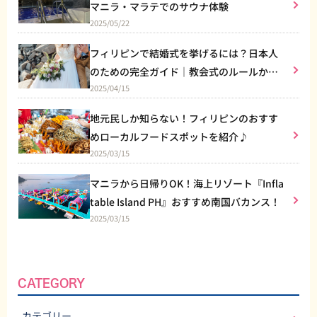
作れる「マジック・グー」など、ユニーク
マニラ・マラテでのサウナ体験
ピン旅行に特別なスリルと楽しさを提供し
ておくとスムーズに体験ができるのでおす
な体験ができるスポットもあります。 さ
2025/05/22
てくれるスポットです。 アドレナリンが
すめです。 [Facebook] https://www.face
らに、施設内でドレスやヘッドアクセサリ
全開になるようなバトルシーンや最新のV
book.com/thesplatroom おすすめポイン
ーのレンタルも行っており、訪れる人は魔
フィリピンで結婚式を挙げるには？日本人
R機器を使った体験は、日常を忘れて夢中
ト＆お得情報 Splat Roomは、一人でも楽
法の世界にふさわしい姿で探検を楽しむこ
のための完全ガイド｜教会式のルールから
になれること間違いなし。観光の合間に、
しめますが、友達や家族、カップルで行く
とができます。 特に、1日4回行われる
2025/04/15
ぜひ立ち寄って最高の思い出を作ってみて
リゾート婚まで
とさらに楽しさが倍増します。グループで
「イルミナショー」では、空中アクロバッ
ください！
互いにペイントを掛け合いながら、一緒に
トと美しい音楽、ダンスのパフォーマンス
地元民しか知らない！フィリピンのおすす
アートを作り上げることで、素敵な思い出
が楽しめ、これも見逃せないポイントです​
めローカルフードスポットを紹介♪
が作れること間違いなしです。 Splat Roo
。 営業時間と価格 [営業時間] 火曜日～日
mでは、インスタグラムやフェイスブック
2025/03/15
曜日の12:00～21:00（月曜日は定休
で施設をタグ付けし、指定のハッシュタグ
日）。最終入場は19:00まで。 [料金] オン
マニラから日帰りOK！海上リゾート『Infla
をつけて投稿すると割引がもらえるキャン
ライン購入の場合はPHP799、当日券の場
ペーンを実施しています。体験をシェアす
table Island PH』おすすめ南国バカンス！
合はPHP899です。 [Facebook] https://w
るだけでお得になるので、訪れる際にはS
2025/03/15
ww.facebook.com/talesofillumina/ まと
NSへの投稿も忘れずに！ まとめ The Spla
め これから「Tales of Illumina」への訪問
t Roomは、ストレス発散や創造性を刺激
を計画している方にとって、この魔法のよ
するユニークな施設として、マニラで注目
うな場所は、フィリピン文化の魅力と幻想
を集めています。自由に絵の具を使って楽
的な世界を同時に楽しめる絶好のスポット
CATEGORY
しめる体験は、一度やってみる価値があり
です。友達や家族と一緒に訪れることで、
ます。SNS映えする環境も魅力的で、訪れ
思い出に残る素晴らしい時間を過ごせるこ
カテゴリー