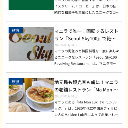
気店
イスクリーム + コーヒー」は、日本の伝
統的な和菓子を主軸にしたユニークなカフ
ェです。本格的な和の甘味と現代的なカフ
ェ文化を融合させたこのお店は、多くの地
飲食
マニラで唯一！回転するレスト
元住民や観光客から注目を集めています。
「和菓子は特別なもの」という固定概念を
ラン『Seoul Sky100』で絶景
覆し、日常的に楽しめる形で提供している
と韓国料理を堪能しよう
2025年01月04日
点が、Aichi Cafeの最大の魅力です。 注目
マニラの街並みと韓国料理を一度に楽しめ
の和菓子メニューとおすすめポイント Aic
るユニークなレストラン「Seoul Sky100
hi Cafeでは、さまざまな和菓子を現地で
Revolving Restaurant」は、マニラ市内
手作りしています。 大福 もちもちの生地
でも特に注目を集めるスポットです。この
に包まれた甘さ控えめの餡が絶妙なバラン
レストランは名前の通り、360度回転する
飲食
地元民も観光客も虜に！マニラ
スです。 団子 みたらしや抹茶など、さま
設計で、ゆっくりと動きながら周囲の景色
ざまな味を選べる団子は、おやつにぴった
を楽しむことができます。高層階に位置す
の老舗レストラン「Ma Mon Lu
り。 抹茶ラテ 濃厚な抹茶の風味とクリー
るため、昼間は明るい街並み、夜はきらめ
k」の魅力
2025年01月04日
ミーなミルクが絶妙に調和しています。
く夜景が広がり、どの時間帯でも感動的な
マニラにある「Ma Mon Luk（マ モン ル
リーズナブルな価格帯 和菓子は1品約100
眺めが味わえます。特にカップルや家族連
ック）」は、1930年代に中国系フィリピ
ペソ～200ペソ、ドリンクは約100ペソ～1
れに人気で、誕生日や記念日などの特別な
ン人のMa Mon Luk氏によって創業された
50ペソと、お手頃な価格設定です。この
日にも利用されることが多いです。都市の
老舗レストランです。このお店は、元祖
手頃さが、日常的に利用できるカジュアル
喧騒を忘れ、時間とともに変化する風景を
「マミー（Mami）」と呼ばれる麺料理