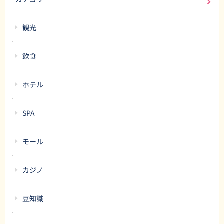
ると素敵な思い出とともにSNSでシェアす
とでしょう。
る絶好の機会になるでしょう。マニラを訪
観光
れる際には、The Splat Roomをぜひリス
トに加えてみてください！
飲食
ホテル
SPA
モール
カジノ
豆知識