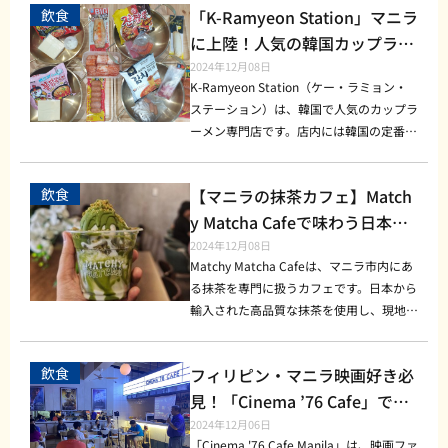
ブルであることも大きなポイントです。地
マニラの気候にぴったりです。 営業時間
るホスピタリティ 「Aperitif.ph」は、特別
イ タイ風焼きそばとして人気の一品。甘
飲食
「K-Ramyeon Station」マニラ
観戦や食事だけでなく、プレイも楽しみた
ー豆にこだわり抜いた淹れ方、温かい接
ださい。きっと忘れられない思い出になる
元の学生や観光客も気軽に立ち寄ることが
や価格帯 [営業時間] 月曜日～日曜日 8:00
なイベントやパーティーにも対応していま
酸っぱいソースとモチモチした麺の食感が
いという方にはぴったりです。 ビリヤー
客、そしてインスタ映えする内装が特徴
に上陸！人気の韓国カップラー
ことでしょう。 弊社ではフィリピンでの
できるため、常に賑わいを見せています。
～22:00 [価格帯] 一品あたり150～350ペ
す。ケータリングサービスも提供してお
特徴です。 ピーナッツのトッピングも絶
ドファンが集まる充実した設備と空間 『3
で、マニラ市内に居ながらにして特別なカ
お困りごとなどに対応しています。 お困
メン専門店の魅力と楽しみ方
2024年12月08日
懐かしさと親しみやすさを感じさせる雰囲
ソ [所在地] 1234 Quezon Avenue, Quezo
り、大切な日の演出にぴったりです。事前
品。 マンゴースティッキーライス デザー
11 Sports Lounge』の目玉は、充実した
フェタイムを楽しめる場所です。 『Yakal
K-Ramyeon Station（ケー・ラミョン・
りの際は、LINEにてお気軽にお問い合わ
気は、誰もが「また来たい」と思う要因で
n City, Manila, Philippines [Facebook] htt
予約でオリジナルメニューのリクエストも
トには、タイ伝統のマンゴーとココナッツ
ビリヤード設備です。清潔に保たれたビリ
Coffee』は地元のコーヒー文化を大切に
ステーション）は、韓国で人気のカップラ
せください。
す。 まとめ Ma Mon Lukは、マニラの歴
ps://www.facebook.com/begratefulcaf
可能なので、特別感を求める方におすすめ
風味のもち米を合わせた一品がおすすめ。
ヤード台が複数台設置されており、遊びな
しつつ、フィリピン産の豆を使用したシン
ーメン専門店です。店内には韓国の定番カ
史とともに歩み続ける老舗の名店です。シ
e/ まとめ 『Grateful Cafe』は、地元の文
です。 営業時間と価格帯 [営業時間] 午前1
口いっぱいに広がる甘さとコクがたまりま
がら仲間と会話を楽しむのはもちろん、本
グルオリジンコーヒーなど、本格派のコー
ップラーメンがずらりと並び、まるで韓国
ンプルながらも奥深い味わいの料理、温か
化とおしゃれな空間が融合した特別なカフ
0:00 ～ 午後10:00 [価格帯] 一人当たり500
せん。 営業時間・価格帯・店舗情報 [営業
格的にビリヤードに集中したい方にもおす
ヒー愛好者にも満足していただけるメニュ
のコンビニに来たかのような体験ができる
みのある店内の雰囲気、そしてリーズナブ
ェです。豊富なメニューと温かい雰囲気
ペソ ～ 1,500ペソ [Facebook] https://w
時間] 月〜日：11:00 - 22:00 [価格帯] 一人
すめです。スタッフが台のメンテナンスを
飲食
【マニラの抹茶カフェ】Match
ーが揃っています。こだわりのスペシャリ
ことで人気を集めています。韓国国内だけ
ルな価格が魅力。観光でマニラを訪れる方
で、訪れる人々に癒しの時間を提供してい
ww.facebook.com/aperitif.ph/ 気軽なラ
当たり 500〜1,000ペソ程度 [Facebook] h
しっかり行っており、滑らかな手触りの台
ティコーヒーから、ユニークなオリジナル
でなく、現在はアジア各国にも展開されて
y Matcha Cafeで味わう日本品
にとっても、地元の文化を味わう絶好の機
ます。マニラを訪れる際には、ぜひこの素
ンチから特別なディナータイムまで幅広く
ttps://www.facebook.com/profile.php?id
やしっかりしたキューが提供されているた
ドリンクまで、豊富なラインアップが揃
おり、ついにフィリピン・マニラにも上陸
会となるでしょう。次回のマニラ旅行で
質の抹茶！抹茶好き必見の魅力
2024年12月08日
敵なカフェで思い出に残るひとときを過ご
利用できます。コストパフォーマンスが高
=100064706827967 まとめ THAI BBQ Or
め、心地よいプレイ環境が整っています。
い、リピーターが多いのも納得です。 お
しました！ 現地の韓国料理ファンや、ラ
Matchy Matcha Cafeは、マニラ市内にあ
は、ぜひMa Mon Lukを訪れてみてくださ
してみてください。 弊社ではフィリピン
をご紹介
く、満足度も抜群です。 まとめ Aperitif.p
iginal Restaurant」は、マニラで本格タ
また、ビリヤードスペースには大型スクリ
すすめのメニューと価格帯 『Yakal Coffe
ーメン好きの人々で賑わっています。 マ
る抹茶を専門に扱うカフェです。日本から
い。きっとその魅力に惹きつけられるはず
でのお困りごとなどに対応しています。
hは、その洗練された雰囲気と美味しい料
イ料理を楽しむのに最適な場所です。本場
ーンも設置されており、試合観戦とプレイ
e』では、スタンダードなコーヒーからユ
ニラに登場！K-Ramyeon Stationの人気
輸入された高品質な抹茶を使用し、現地の
です！ 弊社ではフィリピンでのお困りご
お困りの際は、LINEにてお気軽にお問い
理で、特別な時間を過ごしたい方々におす
の味わいを再現した多彩なメニューと、異
を同時に楽しめるのが魅力です。フィリピ
ニークなアレンジメニューまで幅広いライ
の理由 K-Ramyeon Stationは、フィリピ
方から旅行者まで幅広い層に支持されてい
となどに対応しています。 お困りの際
合わせください。
すめです。女子会やデートはもちろん、記
国情緒あふれる雰囲気が、訪れる人々を魅
ンはビリヤードが盛んな国で、地元のビリ
ンナップを提供しています。 フィリピン
ンでも韓国ドラマや韓国料理が人気を集め
ます。日本の伝統的なお茶文化に触れられ
は、LINEにてお気軽にお問い合わせくだ
念日やイベントでも利用可能で、訪れるた
了しています。観光の際はもちろん、地元
ヤードファンもよく訪れるため、友人同士
産シングルオリジンコーヒー（150ペソ）
飲食
フィリピン・マニラ映画好き必
ている中、現地の人々に「韓国の味」を手
るこのカフェは、フィリピンでも特別な存
さい。
びに新しい感動を提供してくれることでし
住民の普段使いにもおすすめです。本格的
のカジュアルなゲームから、技術を競い合
地元で栽培された豆を丁寧に焙煎し、フィ
軽に体験できる場所として注目されていま
在として親しまれ、訪れる人々が絶えませ
見！「Cinema ’76 Cafe」でカ
ょう。ぜひ一度訪れて、特別なひとときを
なタイの味わいをぜひ体験してみてくださ
うような真剣勝負まで、どのスタイルのプ
リピンならではの風味を感じられる一杯。
す。 豊富な種類のカップラーメンに加え
ん。 Matchy Matcha Cafeの魅力 Matchy
フェ×シネマ体験を楽しもう！
2024年12月06日
体験してください。 弊社ではフィリピン
い。
レイヤーも大歓迎です。週末には小規模な
アイスラテ（180ペソ） 暑いフィリピンで
て、好きなトッピングを自由に追加できる
Matcha Cafeの一番の魅力は、何といって
「Cinema '76 Cafe Manila」は、映画ファ