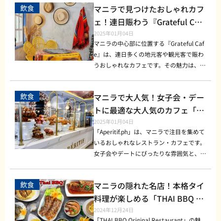
さを生んでいます。朝のコーヒーブレイク
飲食
マニラで見つけたおしゃれカフ
眺めながらの食事は、他では得られない特
や、大きくてふわふわな「シオパオ（Siop
や午後のティータイム、友人との談笑な
別な体験になるでしょう。 回転レストラ
ao）」で知られています。 その独特の味
ェ！連日賑わう『Grateful Caf
ど、さまざまなシーンで利用されていま
ンで味わう絶景と特別なひととき Seoul S
わいとリーズナブルな価格から、地元の
e』の魅力
2025年01月04日
す。 基本情報—営業時間や所在地 [営業時
ky100の最大の魅力は、その回転する仕組
人々や観光客まで幅広い層に愛されていま
マニラの中心部に位置する『Grateful Caf
間] 9:00 - 19:00 [価格帯] 和菓子: 100～20
み。約90分かけて1周するため、ゆったり
す。 創業当初、Ma Mon Luk氏は街中を歩
e』は、連日多くの地元客や観光客で賑わ
0ペソ / ドリンク: 100～150ペソ [Facebo
と景色を楽しむことができ、食事をしなが
きながらマミーを販売していたそうです。
うおしゃれなカフェです。その魅力は、一
ok] https://www.facebook.com/profile.p
らマニラ湾や都市のランドマークをすべて
その情熱が店舗を構えるきっかけとなり、
歩足を踏み入れた瞬間に感じられる温かみ
hp?id=61551545192985 まとめ Aichi Caf
眺められるという贅沢さが特徴です。昼間
現在ではマニラを代表する老舗の一つに成
のある雰囲気と、心を癒すメニューの数々
e アイスクリーム + コーヒーは、日本の和
は遠くまで見渡せるパノラマビューが広が
飲食
マニラで大人気！女子会・デー
長しました。創業者のストーリーがそのま
にあります。 「Grateful（感謝）」という
菓子とコーヒーを融合させた特別な空間で
り、夕方はサンセットの美しさが格別。そ
まお店のブランドとなり、地元の人々に深
名前の通り、このカフェは訪れる人々に感
トに最適な大人気のカフェ「Ap
す。日常の喧騒から離れて和の甘味と本格
して夜はきらびやかな夜景がロマンチック
く愛され続けています。 おすすめメニュ
謝と心地よさを提供することをコンセプト
eritif.ph」の魅力とは？
2025年01月04日
的なコーヒーを楽しむ時間は、心と体を癒
な雰囲気を演出します。一度の訪問で異な
ーのご紹介 マミー（Mami） 鶏がらベー
に運営されています。地元の若者から家族
「Aperitif.ph」は、マニラで注目を集めて
してくれることでしょう。マニラを訪れた
る表情のマニラを楽しむことができるの
スのスープに卵麺が絡む一品。ほのかに甘
連れまで幅広い層に人気で、特別なひとと
いるおしゃれなレストラン・カフェです。
際には、ぜひ足を運んでみてください。
が、回転レストランならではの特権です。
みのあるスープと、柔らかいチャーシュー
きを過ごしたい方には最適な場所です。
女子会やデートにぴったりな雰囲気と、多
弊社ではフィリピンでのお困りごとなどに
魅力的なメニューとおすすめ料理 料理の
が絶妙にマッチします。ボリュームもあ
魅力あふれるカフェの雰囲気とインテリア
彩な料理や飲み物で、多くの人々に愛され
対応しています。 お困りの際は、LINEに
テーマは本格的な韓国料理。厳選された食
り、満足感抜群です。 シオパオ（Siopa
『Grateful Cafe』の店内は、インスタ映
ています。特に「贅沢なひとときを楽しみ
てお気軽にお問い合わせください。
材を使用し、伝統的な味わいとモダンなア
o） 中に豚肉のあんがぎっしり詰まった中
飲食
マニラの隠れた名店！本格タイ
えするカラフルなデザインが特徴的です。
たい」という方々にぴったりのお店で、居
レンジを融合させたメニューが並びます。
華風蒸しパン。サイズは大きめで、軽食と
壁には地元アーティストによる手描きのア
心地の良い空間と洗練されたサービスが特
料理が楽しめる「THAI BBQ Or
特に人気のメニューは、韓国の焼肉セット
しても食べ応えがあります。フィリピン特
ートが飾られ、ウッド素材を基調とした家
徴です。 おしゃれな雰囲気が魅力の店内
iginal Restaurant」
2024年12月24日
や、スープ料理であるサムゲタン。さら
有の甘辛い味付けが、何度でも食べたくな
具がナチュラルな暖かさを醸し出していま
デザイン 店内はヨーロピアンスタイルを
「THAI BBQ Original Restaurant」の魅