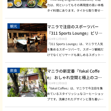
に、ビビンバやプルコギなどの定番メニュ
る美味しさを引き出しています。 店内の
す。 また、屋外席も用意されており、自
基調としたエレガントなデザイン。 花々
力は、何といってもその再現度の高い本格
ーも充実しています。 また、シェフの特
雰囲気とサービス Ma Mon Lukの店内は昔
然光の下でリラックスしながら過ごすこと
で装飾された天井や壁がフォトジェニック
タイ料理にあります。タイから取り寄せた
製デザートや韓国茶も試す価値がありま
ながらのシンプルな造りで、どこか懐かし
ができます。特に夕方になるとライトアッ
で、訪れた人々が写真を撮りたくなる美し
新鮮な食材を使用し、現地の味そのままの
す。料理と一緒に提供される韓国の伝統的
さを感じさせる空間です。テーブル席が広
プされる店内は、ロマンチックな雰囲気を
い空間。モダンなインテリアと、落ち着い
料理を提供しています。 さらに、店内は
な酒類（マッコリや韓国焼酎）を楽しむこ
く配置されており、家族連れでも利用しや
演出してくれます。家族や友人との団欒だ
観光
マニラで注目のスポーツバー
た照明が心地よい雰囲気を演出。特に週末
タイの伝統的な装飾が施され、食事を楽し
とで、一層特別な食事体験が可能です。
すいのが特徴です。スタッフはフレンドリ
けでなく、カップルでのデートにも最適な
は、おしゃれな雰囲気を楽しみたいカップ
みながら異国情緒を感じられる雰囲気が魅
『311 Sports Lounge』ビリヤ
ベジタリアン向けのオプションや、フィリ
ーで効率的。ローカル感を味わいながら気
空間です。 おすすめメニューの紹介 ・シ
ルやグループで賑わいます。 見た目も楽
力的です。 また、フレンドリーなスタッ
ードも食事も！
2024年12月08日
ピン料理とのフュージョンメニューもある
軽に食事を楽しめるのも魅力の一つです。
グネチャーブレンドコーヒー（150ペソ
しめる多彩なメニュー 「Aperitif.ph」のメ
フの丁寧な接客も人気の理由の一つです。
『311 Sports Lounge』は、マニラで人気
ので、幅広い好みに対応している点も見逃
営業時間と価格帯 [営業時間] 10:00-21:00
～） 丁寧に抽出されたコーヒーは、香り
ニューは、見た目にも美しい料理が揃って
特に「タイBBQ」と銘打っているだけあ
を集めるスポーツバーで、スポーツ観戦だ
せません。 訪れる前に知りたい基本情報
[価格帯] 一皿150ペソ〜 [Facebook] http
高く、一日の始まりを彩るのにぴったりで
います。以下は特におすすめの一品です。
り、タイの屋台で定番のグリル料理を日本
けでなくビリヤードも楽しめるスポットと
[営業時間] 11:00～22:00（最終入店 21:0
s://www.facebook.com/p/mamonlukoffi
す。 ・アボカドトースト（280ペソ） ヘ
・グレーズボックス 新鮮なフルーツ、ク
人の口にも合うようにアレンジ。香ばしい
して注目されています。地元のスポーツフ
0） [価格帯] 1,000～2,500フィリピンペソ
cial-100063778908420/ Ma Mon Lukが長
ルシー志向の方におすすめ。熟成アボカド
ラッカー、チーズ、シャルキュトリーを盛
香りが漂う炭火焼きの料理は、どれも絶品
ァンだけでなく、ビリヤード愛好家も集ま
[Facebook] https://www.facebook.com/
年愛される理由 Ma Mon Lukが長年愛され
とクリスピーブレッドが絶妙にマッチ。
り合わせた贅沢なプレート。 ・デザート
飲食
マニラの新定番『Yakal Coffe
です。 おすすめメニューの紹介 ガイヤー
るこのラウンジは、友人同士や会社帰りの
SeoulSkyRestaurant/ まとめ 「Seoul Sky
続ける理由は、その「変わらない味」と
・グレイトフルサラダ（320ペソ） カラフ
プレート SNS映え間違いなしのケーキや
ン（鶏の炭火焼き） 柔らかくジューシー
仲間、さらには旅行中の観光客にも大人気
e』 おしゃれ空間と極上のコー
100 Revolving Restaurant」は、マニラ
「人々の記憶に残る存在感」です。お店が
ルな野菜と特製ドレッシングで仕上げた人
ジェラートを含むスイーツ盛り合わせ。
な鶏肉に、特製タレを絡めた一品。タイの
です。落ち着いたおしゃれな空間と、ワク
ヒーで注目を集める人気カフェ
2024年12月08日
で唯一の回転するレストランという特別感
創業当初から守り続けている秘伝のレシピ
気の一品。 ・ブルーベリーチーズケーキ
・クラシックワインペアリング 軽いおつ
定番メニューで、 辛味と甘味が絶妙に絡
ワクするようなエンターテイメント性を兼
『Yakal Coffee』は、マニラで今注目を集
に加え、本格的な韓国料理と美しい景色を
は、世代を超えて支持されています。ま
（200ペソ） デザート好き必見！濃厚なチ
まみと厳選ワインを組み合わせた絶品セッ
み合う味わいです。 トムヤムクン タイ料
ね備えています。特に、ビリヤードに力を
めているスタイリッシュなコーヒーショッ
一度に楽しめる場所です。どの時間帯でも
た、シンプルでありながら深みのある料理
ーズとブルーベリーの甘酸っぱさが絶妙で
ト。 どの料理もこだわり抜かれた食材を
理を語る上で外せない、エビのスパイシー
入れている点が他のスポーツバーと異なる
プです。洗練されたデザインと落ち着いた
異なる魅力を持ち、家族や友人、恋人との
は、フィリピンの食文化を象徴する存在と
す。 ドリンクには、自家製フルーツスム
使用し、味覚だけでなく視覚でも楽しませ
スープ。酸味と辛味が絶妙に混ざり合い、
特徴です。 初心者から上級者まで幅広く
雰囲気で、現地の若者や観光客にも人気の
食事にぴったりのスポット。特別なひとと
なっています。 さらに、価格がリーズナ
ージーやレモネードも充実しており、暑い
てくれます。 特別なイベントにも対応す
一口ごとに癖になる味わいです。 パッタ
楽しめるビリヤード台が設置されており、
スポットになっています。ローカルコーヒ
きを過ごす場所として、ぜひ訪れてみてく