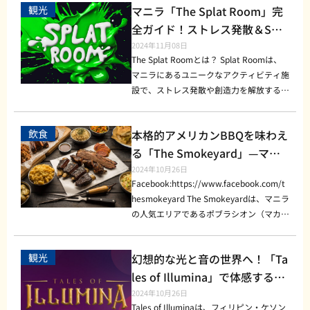
学習の場所として利用する人も多いです。
内で韓国旅行気分を味わいたい人にとって
スクリーム] 日本から直輸入した抹茶を使
ムに訪れる人も多く、映画やアートに興味
観光
マニラ「The Splat Room」完
すすめポイント 「The Vibe」の店内は、
トル体験を提供しており、まるで映画のワ
友人同士の集まりとしてもおすすめの『3
営業時間とアクセス情報 『Yakal Coffee』
も人気のスポットとなっています。 注文
ったアイスクリームは、滑らかな舌触りと
がある人なら一度は行ってみる価値のある
洗練されたデザインと照明が印象的です。
ンシーンに飛び込んだかのようなリアルな
全ガイド！ストレス発散＆SNS
11 Sports Lounge』で、マニラ滞在中に
の営業時間は午前8時から午後9時までで
方法 注文方法はとても簡単です。まず店
しっかりとした抹茶の香りが特徴。暑いフ
スポットです。 おすすめメニューとお得
特に夜にはムーディーなライティングが施
サバイバルゲームが楽しめます。 特に若
特別な夜を過ごしてみませんか？
映えスポットの魅力を徹底解説
2024年11月08日
す。朝早くから営業しているため、朝のコ
内の棚に並ぶカップラーメンから好きなも
ィリピンの気候にもぴったりで、訪れる多
情報 Film Roll Sandwich（フィルムロール
され、リラックスしつつも華やかな空間が
者を中心に人気が高く、友達や家族、会社
The Splat Roomとは？ Splat Roomは、
ーヒータイムから夜のリラックスタイムま
のを選び、レジで注文します。次に、トッ
くの人がこのアイスクリームを注文しま
サンドウィッチ） 映画のフィルムをイメ
広がります。バーにはダンスフロアもあ
のチームビルディングとしても利用されて
マニラにあるユニークなアクティビティ施
で幅広く対応しています。マニラ市内中心
ピングやサイドメニューを追加したい場合
す。 [その他の抹茶スイーツ] 抹茶チーズ
ージしたユニークなサンドウィッチ。ボリ
り、人気のDJによるライブミュージック
います。 The Attack Arenaの魅力は、通
設で、ストレス発散や創造力を解放する場
部に位置しているため、観光地やビジネス
は、別途注文することが可能です。お湯は
ケーキや抹茶クッキーなど、バリエーショ
ューム満点で、ランチタイムにもおすす
が流れる時間帯は、まさに盛り上がりがピ
常のサバイバルゲームのようにペイントボ
所として大人気です。専用の部屋で絵の具
街からもアクセスしやすいのも魅力です。
お店で提供されているため、選んだカップ
ン豊富な抹茶スイーツもおすすめです。濃
め。 Cinematic Coffee（シネマティック
ークに達します。 店内にはインスタ映え
ールなどの痛みを感じることなく、安全で
を使って壁やキャンバスに自由に色をぶつ
[営業時間] 8:00-21:00 [価格帯] 150ペソ～
ラーメンにお湯を注ぎ、数分待つだけで出
厚な抹茶の風味を引き立てたスイーツが揃
コーヒー） クラシック映画を観ながら飲
するスポットが多く、シンプルなエレガン
飲食
本格的アメリカンBBQを味わえ
スリル満点のゲームが楽しめるところで
ける「スプラッシュペイント」を楽しむこ
250ペソ [Facebook] https://www.facebo
来上がります。 営業時間と価格帯 営業時
っており、デザートを楽しむ方からも高い
むにはぴったりの一杯。しっかりとした香
スとトレンディさが融合した内装は、写真
す。初心者や女性でも気軽に体験でき、フ
とができます。 フィリピンでは特に若者
る「The Smokeyard」—マニ
ok.com/yakalcoffee/ まとめ 『Yakal Coff
間は10:00～22:00で、特に夕方以降は多
評価を受けています。 価格帯と営業時間
りとコクが魅力で、 ゆっくりした時間を
撮影にもぴったりです。バーカウンターや
ィリピン旅行のアクティビティとしてもお
やカップルに人気があり、SNS映えスポッ
ee』は、マニラで特別なコーヒー体験を
ラの人気スポット
2024年10月26日
くの来客で賑わうことが多いため、訪れる
[価格帯] ドリンク：150〜300ペソ スイー
楽しめます。 その他にもいろいろなメニ
座席エリアはどこを撮ってもおしゃれで、
すすめです。 なぜThe Attack Arenaが人
トとしても注目を集めています。従来のア
Facebook:https://www.facebook.com/t
したい方に最適なスポットです。フィリピ
際には時間帯に注意が必要です。 [営業時
ツ：200〜400ペソ [営業時間] 月〜金 10:0
ューが揃っています！ フードのレベルも
SNSにアップしたくなるような雰囲気で
気なのか？ その人気の理由は、単にサバ
ート体験とは異なり、Splat Roomでは規
hesmokeyard The Smokeyardは、マニラ
ン産コーヒー豆の豊かな風味を活かしたド
間] 10:00-22:00 [価格帯] 100～300ペソ
0〜20:00 土・日 11:00〜21:00 平日は夕
高いので、一度試してみてはいかがでしょ
す。 フード＆ドリンクメニューのおすす
イバルゲームが楽しめるだけでなく、「現
則に縛られない自由な発想で自分だけのア
の人気エリアであるポブラシオン（マカテ
リンクと、リラックスできるおしゃれな空
（トッピングは別料金） [Facebook] http
方から夜にかけて混み合うことが多いの
うか。 このカフェでは、映画にちなんだ
め エビやイカ、貝などが盛られたスパイ
実と仮想の融合」を体験できることにあり
ート作品を作り上げることが可能です。ま
ィ）に位置するアメリカンスタイルのバー
間で、誰もが心地よく過ごせる場所です。
s://www.facebook.com/p/K-Ramyeon-St
で、ゆっくり過ごしたい場合は早めの時間
お得なセットメニューも用意されていま
シーなシーフードプラッターは、シェアし
ます。The Attack Arenaの内部は、さまざ
た、室内は写真映えするカラフルな環境
ベキューレストランです。ここでは「low
マニラを訪れた際は、ぜひ『Yakal Coffe
ation-61555665125560/ まとめ K-Ramy
帯に訪れるのが おすすめです。週末は終
す。 例えば、平日の午後に訪れると、特
て楽しむのに最適。辛さと旨味が絶妙なバ
まなテーマのエリアに分かれており、戦場
観光
幻想的な光と音の世界へ！「Ta
で、体験をそのままSNSにシェアすること
and slow」と呼ばれる、低温でじっくり
e』に立ち寄り、フィリピンならではのコ
eon Stationは、韓国の人気カップラーメ
日賑わっていますので、時間に余裕を持っ
製スナックとドリンクのセットをお得に楽
ランスで、ビールとの相性も抜群です。
や都市、宇宙基地などのシーンがリアルに
もできます。 Splat Roomが人気の理由 Sp
燻製する伝統的なバーベキュー調理法を採
les of Illumina」で体感するフ
ーヒータイムを楽しんでみてください！
ンをフィリピンで手軽に楽しめる魅力的な
て訪れると良いでしょう。 [Facebook] ht
しめる「マチネーセット」が人気です。ま
営業時間・アクセス情報・価格帯 [営業時
再現されています。 視覚効果や音響シス
lat Roomの魅力の一つは、何といっても
用しており、本格的なスモーク料理を提供
スポットです。豊富な種類のカップラーメ
ィリピン神話の冒険！
2024年10月26日
tps://www.facebook.com/@MatchyMatc
た、映画上映イベントの際には、チケット
間] (月〜木) 17:00〜翌1:00 (金・土) 17:0
テムも一流で、現実離れした非日常を存分
その圧倒的な「映え力」です。部屋全体が
しています。 オーナーのトロイ・コナイ
Tales of Illuminaは、フィリピン・ケソン
ンや自由なトッピングにより、自分だけの
haCafe/ まとめ マニラで本格的な抹茶を