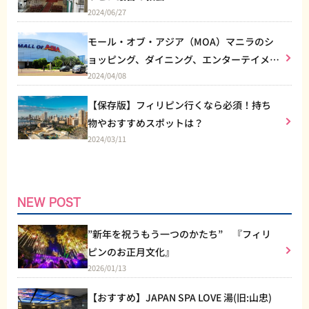
ので安心です。 営業時間・料金・アクセ
度体験するとやみつきになります。 施設
ルやカクテルも提供しており、これらのド
ル・パス」というカラフルな道があり、一
映画の魅力に浸りながら、日常を忘れて楽
2024/06/27
ス情報 [営業時間] 10:00 AM - 10:00 PM
内の楽しみ方 施設に入ると、まずは特別
リンクと一緒にバーベキューを楽しむのも
歩踏み出すごとに音楽が鳴る仕掛けが施さ
しむ時間を過ごしてみませんか？
(月〜日) [料金] 1ゲーム 500ペソ〜700ペ
な防護服に着替えます。この服のおかげ
魅力の一つです。 営業時間と価格帯 営業
れています。 また、巨大な月の形をした
モール・オブ・アジア（MOA）マニラのシ
ソ（プレイモードや時間帯による） [Face
で、汚れを気にせずに思い切り楽しめま
時間は火曜日から日曜日の12:00 PMから
ブランコが並ぶ「ムーン・マジック」や、
ョッピング、ダイニング、エンターテイメン
book] https://www.facebook.com/TheAt
す。次に、カラフルな絵の具を使って自分
深夜12:00 AMまで営業しています。価格
白い壁にカラフルなステッカーを自由に貼
2024/04/08
トなど総合施設
tackArena The Attack Arenaでの体験を
の好きなように部屋中に色をぶつけていき
帯は、お肉の種類や量により異なります。
れる「カラーズ・オブ・エモティコンズ」
最大限楽しむコツ 予約は事前に！ The Att
ます。 大人も子供も夢中になれる体験
たとえば、ベビーバックリブは50gで約₱9
など、アートと遊びを融合させたスペース
【保存版】フィリピン行くなら必須！持ち
ack Arenaは混雑することが多いため、公
で、自分だけのアートを作り上げるプロセ
5、USビーフブリスケットは50gで約₱12
が特徴です。 人気の理由 「Tales of Illumi
物やおすすめスポットは？
式サイトや電話で事前に予約をしておくの
スは非常に楽しいものです。部屋中を好き
5、サイドメニューとしてはマック＆チー
na」が若者から年配者まで幅広く人気を
がベストです。特に週末や休日は人気が集
2024/03/11
な色で埋め尽くすスプラッシュペイント
ズが₱140など、豊富なメニューが揃って
集める理由は、まずその独創的な体験型ア
中するため、予約が確実です。 動きやす
は、非日常的な体験そのもの。日頃はでき
います。 まとめ The Smokeyardは、肉好
ートにあります。訪れる人は、ただ見るだ
い服装で サバイバルゲームでは身体を大
ない大胆な行動が許される空間だからこ
きのための天国とも言える本格的なBBQ
けでなく、五感を使って作品に触れ、イン
きく動かすため、カジュアルで動きやすい
そ、心も自由に解放されます。 The Splat
レストランです。営業時間も長く、ゆっく
タラクティブに楽しむことができるため、
服装をおすすめします。 また、VRゴーグ
Roomの料金と営業時間 [料金] (個人利用)
りと食事を楽しむことができます。 量り
NEW POST
写真映えするスポットもたくさんあり、特
ルの装着時に邪魔にならないよう、帽子や
₱800（約1,800円） (グループ利用)（3〜5
売りのシステムにより、自分好みのポーシ
にSNS世代には大人気です。 さらに、子
アクセサリーは外しておきましょう。 戦
名) ₱2,000（約4,500円） (ファミリーパッ
ョンを選べるため、家族や友人とシェアし
”新年を祝うもう一つのかたち” 『フィリ
どもから大人までが楽しめる工夫が施され
術を考えてプレイ 友人やチームメンバー
ケージ/6名以上） ₱3,500（約7,800円）
ながらいろいろな種類のお肉を試すことが
ているため、家族連れやデートにも最適な
ピンのお正月文化』
と戦術を話し合っておくと、より盛り上が
[営業時間] 10:00〜22:00 料金は予告なく
可能です。お手頃価格で、質の高いスモー
スポットとなっています。 その他の体験
2026/01/13
ること間違いなしです。 役割を決めて戦
変更される場合がありますので、訪れる際
クミートを味わえるので、次回の食べ歩き
館内には、魔法の飲み物が楽しめる「ポー
うことで、勝利への達成感がさらに増しま
には公式ウェブサイトやSNSで 最新情報
リストにぜひ加えてみてください。
ションバー」や、オリジナルのスライムを
【おすすめ】JAPAN SPA LOVE 湯(旧:山忠)
す！ まとめ The Attack Arenaは、フィリ
を確認してください。また、事前予約をし