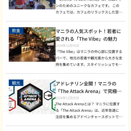
でのお困りごとなどに対応しています。
ビリヤードトーナメントが開催されること
もさっぱりと飲める人気のアイスドリン
ため、自分好みの一杯をカスタマイズする
もその抹茶へのこだわりです。抹茶は直接
ンのためのユニークなカフェです。 この
お困りの際は、LINEにてお気軽にお問い
もあり、気軽に参加して腕を試すことがで
ク。濃厚なエスプレッソとミルクのバラン
ことができるのも魅力です。また、韓国の
日本から輸入しており、香りと味わいが深
カフェでは、カフェのリラックスした空間
合わせください。
きます。 営業時間とアクセス情報 『311 S
スが絶妙です。 価格帯は150～250ペソ程
ポップカルチャーを感じられる店内デザイ
く、濃厚でまろやかな口当たりが特徴で
とシネマの趣を融合させており、ドリンク
ports Lounge』の営業時間は午後4時から
度と手頃で、クオリティの高いコーヒーを
ンも人気の理由の一つです。 K-Ramyeon
す。提供されるすべての抹茶メニューに
や軽食を楽しみながら映画への愛を深めら
深夜2時までで、ビリヤードを楽しむ時間
楽しめるのも魅力です。また、スイーツも
Stationの魅力ポイント K-Ramyeon Stati
飲食
マニラの人気スポット！若者に
は、この高品質な抹茶が使用されていま
れるスポットです。 フィリピン映画の普
もゆったり確保されています。特に週末や
充実しており、フィリピンの伝統的なお菓
onでは、韓国で人気のインスタントラー
す。抹茶ラテや抹茶スイーツの味わいも、
及を目的に設立され、観客と作品の距離を
愛される「The Vibe」の魅力
スポーツの試合が行われる日は混雑が予想
子をアレンジしたケーキや、ビーガンオプ
メンが並んでおり、定番の「辛ラーメン」
日本で味わうものに引けを取りません。
縮める場として愛される場所で、 友達と
2024年12月05日
されるため、早めの来店や事前の問い合わ
ションなども揃っているため、健康志向の
から、最近話題の「ブルダックポックンミ
Matchy Matcha Cafeは木目調のインテリ
のおしゃべりや一人で映画に浸る時間を楽
「The Vibe」はマニラの中心部に位置する
せをおすすめします。マニラ市内のアクセ
方にもおすすめです。 おしゃれでリラッ
ョン（激辛炒め麺）」まで、さまざまな種
アと、抹茶の緑を基調にしたデザインが施
しむのにぴったりです。 映画好きにはた
バーで、地元の若者や観光客から大きな支
スしやすいエリアに位置しており、仕事帰
クスできる空間デザイン 『Yakal Coffee』
類を楽しめます。 さらに、チーズや卵、
されており、リラックスできる雰囲気が漂
まらない！Cinema '76 Cafeの魅力 Cinem
持を集めています。スタイリッシュでモダ
りや観光の合間にも立ち寄りやすい場所で
のもう一つの魅力は、そのおしゃれな空間
餅などのトッピングを追加して自分好みの
っています。日本風の飾りや抹茶にちなん
a '76 Cafeの最大の魅力は、映画をコンセ
ンなインテリアとエネルギッシュな雰囲気
す。 [営業時間] 16:00-2:00 [価格帯] 150ペ
デザインです。店内は、木目調のインテリ
味にできるため、訪れるたびに違う楽しみ
だ装飾があり、海外でありながら「和」を
プトにした空間作りとカフェメニューの工
が特徴のThe Vibeは、若者に人気のナイト
ソ〜300ペソ程度 [Facebook] https://ww
アとモダンなインダストリアルスタイルが
方ができます。各テーブルには韓国の調味
感じられるカフェとして好評です。 友人
観光
アドレナリン全開！マニラの
夫。 店内には映画ポスターやクラシック
スポットとして注目されている場所です。
w.facebook.com/p/311-Sports-Lounge-1
融合したシンプルで温かみのある雰囲気。
料も揃っているので、ピリ辛やチーズ増し
とのリラックスタイムや、静かに過ごした
な映画アイテムが並び、どこかノスタルジ
このバーが特に人気を集めている理由は、
「The Attack Arena」で究極の
00064830452703/ まとめ 『311 Sports L
大きな窓から差し込む自然光が心地よく、
など、細かいアレンジも可能です。 店内
い時にもおすすめです。 人気メニュー紹
ックな映画館を思い起こさせます。さら
最新の音楽を取り入れたDJイベントや、
サバイバル体験を楽しもう！
2024年12月05日
ounge』は、スポーツ観戦とビリヤードの
ゆったりと過ごせるスペースも広く確保さ
にはフォトスポットも設けられており、韓
介 [抹茶ラテ] 濃厚な抹茶にミルクが合わ
に、店内で定期的にフィリピンの独立系映
おしゃれなドリンクメニュー、トレンディ
The Attack Arenaとは？ マニラに位置す
両方が楽しめる、マニラで注目のスポット
れています。 読書や仕事をするための静
国のコンビニ風のディスプレイやポップカ
さり、ほんのりとした甘みと抹茶の苦味が
画が上映されることもあり、映画好きが集
なフードメニューが揃っていることにあり
る「The Attack Arena」は、近年急速に
です。質の高いビリヤード設備と気軽にプ
かな席も用意されているため、観光やビジ
ルチャーを感じさせるデザインがインスタ
絶妙に調和しています。 甘さ控えめでオ
まる憩いの場としても親しまれています。
ます。カジュアルでフレンドリーな雰囲気
注目を集めるアドベンチャースポットで
レイできる環境が揃っており、初心者から
ネスの合間の休憩にぴったりです。無料W
映えすると話題です。韓国料理や文化に親
ーダーすることも可能なので、自分好みの
特にフィリピンの若い映画ファンには人気
もあり、友人やカップルで訪れるのに最適
す。 この施設は最新のレーザータグやバ
上級者まで幅広いビリヤードファンにとっ
i-Fiも完備されており、リモートワークや
しみのある人にはもちろん、フィリピン国
味に調整できるのも魅力です。 [抹茶アイ
で、映画デートやおしゃれなコーヒータイ
な場所です。 The Vibeの店内雰囲気とお
ーチャルリアリティ（VR）を駆使したバ
て、理想の遊び場となっています。観戦や