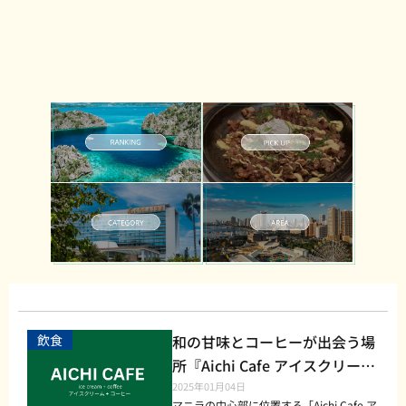
飲食
和の甘味とコーヒーが出会う場
所『Aichi Cafe アイスクリーム
+ コーヒー』マニラで話題の人
2025年01月04日
マニラの中心部に位置する「Aichi Cafe ア