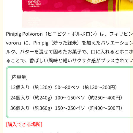
Pinipig Polvoron（ピニピグ・ポルボロン）は、フィ
voron」に、Pinipig（炒った緑米）を加えたバリエー
ルク、バターを混ぜて固めたお菓子で、口に入れるとホロホロと
ることで、香ばしい風味と軽いサクサク感がプラスされて
[内容量]
12個入り（約120g）50〜80ペソ（約130〜200円）
24個入り（約240g）100〜150ペソ（約250〜400円）
36個入り（約360g）150〜250ペソ（約400〜600円）
[購入できる場所]