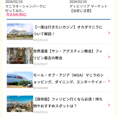
2024/02/10
2024/02/10
マニラオーシャンパークに
ディビソリア マーケット
行ってみた。
【治安に注意】
RANKING
【一度は行きたいカジノ】オカダマニラに
ついて解説！
2025/01/16
世界遺産【サン・アグスティン教会】フィ
リピン最古の教会
2024/06/27
モール・オブ・アジア（MOA）マニラのシ
ョッピング、ダイニング、エンターテイメン
2024/04/08
トなど総合施設
【保存版】フィリピン行くなら必須！持ち
物やおすすめスポットは？
2024/03/11