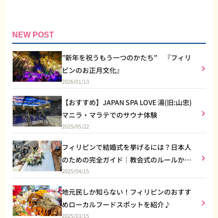
NEW POST
”新年を祝うもう一つのかたち” 『フィリ
ピンのお正月文化』
2026/01/13
【おすすめ】JAPAN SPA LOVE 湯(旧:山忠)
マニラ・マラテでのサウナ体験
2025/05/22
フィリピンで結婚式を挙げるには？日本人
のための完全ガイド｜教会式のルールから
2025/04/15
リゾート婚まで
地元民しか知らない！フィリピンのおすす
めローカルフードスポットを紹介♪
2025/03/15