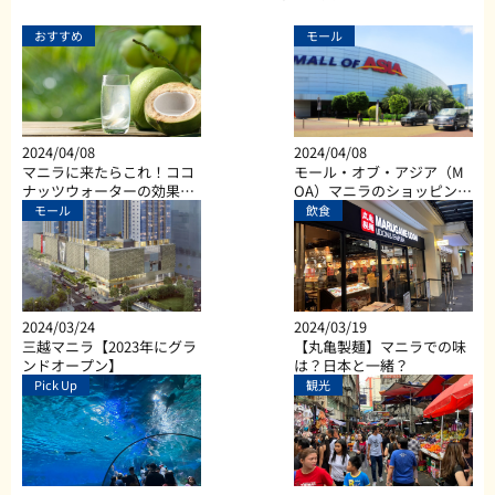
おすすめ
モール
2024/04/08
2024/04/08
マニラに来たらこれ！ココ
モール・オブ・アジア（M
ナッツウォーターの効果と
OA）マニラのショッピン
は？
グ、ダイニング、エンター
モール
飲食
テイメントなど総合施設
2024/03/24
2024/03/19
三越マニラ【2023年にグラ
【丸亀製麺】マニラでの味
ンドオープン】
は？日本と一緒？
Pick Up
観光