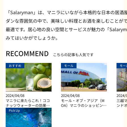
「Salaryman」は、マニラにいながら本格的な日本の居
ダンな雰囲気の中で、美味しい料理とお酒を楽しむことが
最適です。居心地の良い空間とサービスが魅力の「Salary
みてはいかがでしょうか。
RECOMMEND
こちらの記事も人気です
おすすめ
モール
モー
2024/04/08
2024/04/08
2024/
マニラに来たらこれ！ココ
モール・オブ・アジア（M
三越マ
ナッツウォーターの効果と
OA）マニラのショッピン
ンド
は？
グ、ダイニング、エンター
Pick Up
テイメントなど総合施設