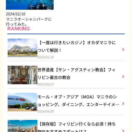
2024/02/10
マニラオーシャンパークに
行ってみた。
RANKING
【一度は行きたいカジノ】オカダマニラに
ついて解説！
2025/01/16
世界遺産【サン・アグスティン教会】フィ
リピン最古の教会
2024/06/27
モール・オブ・アジア（MOA）マニラのシ
ョッピング、ダイニング、エンターテイメン
2024/04/08
トなど総合施設
【保存版】フィリピン行くなら必須！持ち
物やおすすめスポットは？