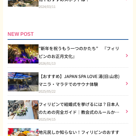
2024/03/11
NEW POST
”新年を祝うもう一つのかたち” 『フィリ
ピンのお正月文化』
2026/01/13
【おすすめ】JAPAN SPA LOVE 湯(旧:山忠)
マニラ・マラテでのサウナ体験
2025/05/22
フィリピンで結婚式を挙げるには？日本人
のための完全ガイド｜教会式のルールから
2025/04/15
リゾート婚まで
地元民しか知らない！フィリピンのおすす