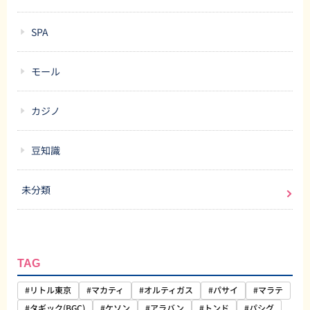
SPA
モール
カジノ
豆知識
未分類
TAG
#リトル東京
#マカティ
#オルティガス
#パサイ
#マラテ
#タギック(BGC)
#ケソン
#アラバン
#トンド
#パシグ