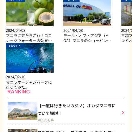
2024/04/08
2024/04/08
2024/
マニラに来たらこれ！ココ
モール・オブ・アジア（M
三越マ
ナッツウォーターの効果と
OA）マニラのショッピン
ンド
は？
グ、ダイニング、エンター
Pick Up
テイメントなど総合施設
2024/02/10
マニラオーシャンパークに
行ってみた。
RANKING
【一度は行きたいカジノ】オカダマニラに
ついて解説！
2025/01/16