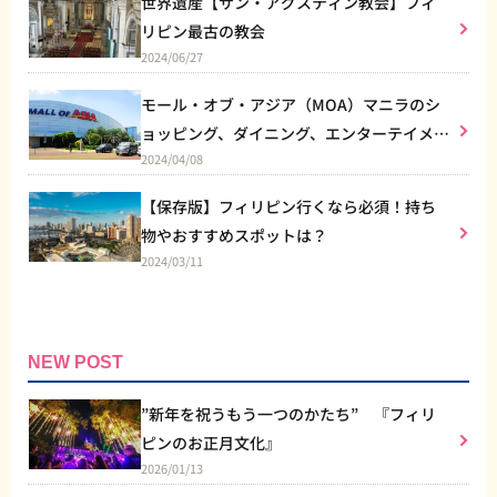
世界遺産【サン・アグスティン教会】フィ
リピン最古の教会
2024/06/27
モール・オブ・アジア（MOA）マニラのシ
ョッピング、ダイニング、エンターテイメン
2024/04/08
トなど総合施設
【保存版】フィリピン行くなら必須！持ち
物やおすすめスポットは？
2024/03/11
NEW POST
”新年を祝うもう一つのかたち” 『フィリ
ピンのお正月文化』
2026/01/13