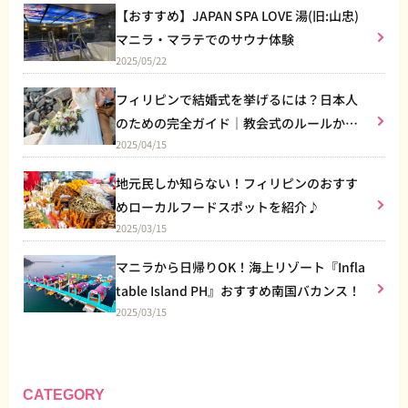
【おすすめ】JAPAN SPA LOVE 湯(旧:山忠)
マニラ・マラテでのサウナ体験
2025/05/22
フィリピンで結婚式を挙げるには？日本人
のための完全ガイド｜教会式のルールから
2025/04/15
リゾート婚まで
地元民しか知らない！フィリピンのおすす
めローカルフードスポットを紹介♪
2025/03/15
マニラから日帰りOK！海上リゾート『Infla
table Island PH』おすすめ南国バカンス！
2025/03/15
CATEGORY