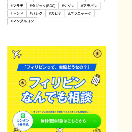
#マラテ
#タギック(BGC)
#ケソン
#アラバン
#トンド
#パシグ
#カビテ
#パラニャーケ
#マンダルヨン