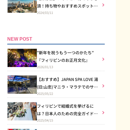
須！持ち物やおすすめスポット
2024/03/11
は？
NEW POST
”新年を祝うもう一つのかたち”
『フィリピンのお正月文化』
2026/01/13
【おすすめ】JAPAN SPA LOVE 湯
(旧:山忠)マニラ・マラテでのサウ
2025/05/22
ナ体験
フィリピンで結婚式を挙げるに
は？日本人のための完全ガイド｜
2025/04/15
教会式のルールからリゾート婚ま
で