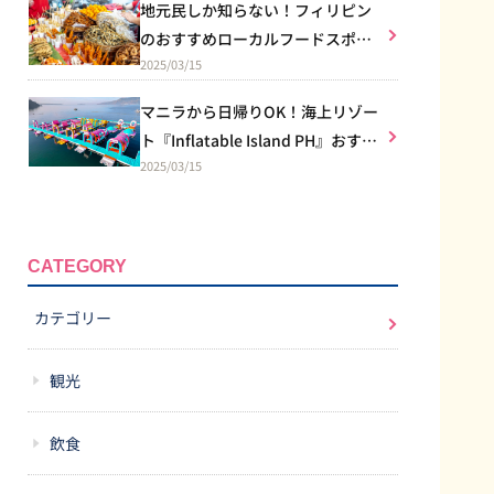
地元民しか知らない！フィリピン
のおすすめローカルフードスポッ
2025/03/15
トを紹介♪
マニラから日帰りOK！海上リゾー
ト『Inflatable Island PH』おすす
2025/03/15
め南国バカンス！
CATEGORY
カテゴリー
観光
飲食