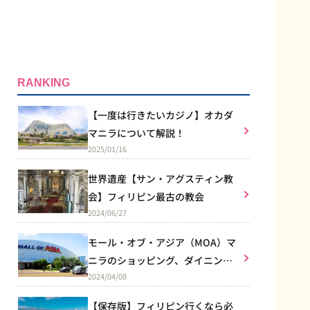
RANKING
【一度は行きたいカジノ】オカダ
マニラについて解説！
2025/01/16
世界遺産【サン・アグスティン教
会】フィリピン最古の教会
2024/06/27
モール・オブ・アジア（MOA）マ
ニラのショッピング、ダイニン
2024/04/08
グ、エンターテイメントなど総合
施設
【保存版】フィリピン行くなら必