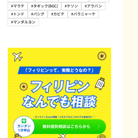
#マラテ
#タギック(BGC)
#ケソン
#アラバン
#トンド
#パシグ
#カビテ
#パラニャーケ
#マンダルヨン