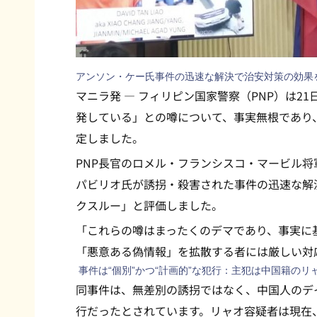
アンソン・ケー氏事件の迅速な解決で治安対策の効果
マニラ発 — フィリピン国家警察（PNP）は2
発している」との噂について、事実無根であり
定しました。
PNP長官のロメル・フランシスコ・マービル
パビリオ氏が誘拐・殺害された事件の迅速な解
クスルー」と評価しました。
「これらの噂はまったくのデマであり、事実に
「悪意ある偽情報」を拡散する者には厳しい対
事件は“個別”かつ“計画的”な犯行：主犯は中国籍のリ
同事件は、無差別の誘拐ではなく、中国人のデ
行だったとされています。リャオ容疑者は現在