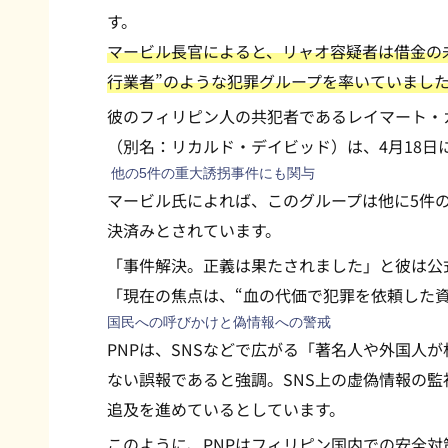
す。
マービル長官によると、リャオ容疑者は借金の
行業者”のような犯罪グループを率いていまし
彼のフィリピン人の共犯者であるレイマート・
（別名：リカルド・デイビッド）は、4月18日
他の5件の重大誘拐事件にも関与
マービル氏によれば、このグループは他に5件
決済みとされています。
「事件解決。正義は果たされました」と彼は公
「現在の焦点は、“血の代価で犯罪を依頼した
国民への呼びかけと偽情報への警戒
PNPは、SNSなどで広がる「著名人や外国人
ない誤報であると強調。SNS上の虚偽情報の
追及を進めているとしています。
このように、PNPはフィリピン国内での安全