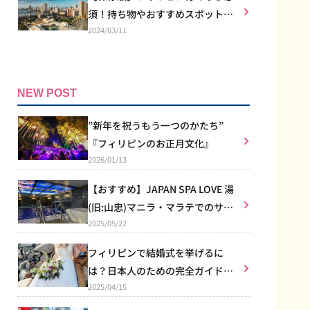
須！持ち物やおすすめスポット
2024/03/11
は？
NEW POST
”新年を祝うもう一つのかたち”
『フィリピンのお正月文化』
2026/01/13
【おすすめ】JAPAN SPA LOVE 湯
(旧:山忠)マニラ・マラテでのサウ
2025/05/22
ナ体験
フィリピンで結婚式を挙げるに
は？日本人のための完全ガイド｜
2025/04/15
教会式のルールからリゾート婚ま
で