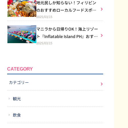
地元民しか知らない！フィリピン
のおすすめローカルフードスポッ
2025/03/15
トを紹介♪
マニラから日帰りOK！海上リゾー
ト『Inflatable Island PH』おすす
2025/03/15
め南国バカンス！
CATEGORY
カテゴリー
観光
飲食