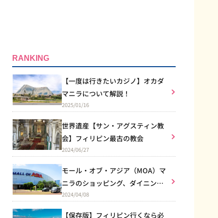
RANKING
【一度は行きたいカジノ】オカダ
マニラについて解説！
2025/01/16
世界遺産【サン・アグスティン教
会】フィリピン最古の教会
2024/06/27
モール・オブ・アジア（MOA）マ
ニラのショッピング、ダイニン
2024/04/08
グ、エンターテイメントなど総合
施設
【保存版】フィリピン行くなら必