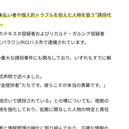
未払い者や個人的トラブルを抱えた人物を狙う“誘拐代
た。
カテキスタ容疑者およびリカルド・ガルシア容疑者
にパラワン州ロハス市で逮捕されています。
の重大な誘拐事件にも関与しており、いずれもすでに解
式声明で述べました。
資金提供者”たちです。彼らこそが本当の黒幕です。」
が相次いで誘拐されている」との噂についても、根拠の
監視を強化しており、拡散に関与した人物の特定と責任
対策と情報管理の強化に取り組んでおり、正確な情報の