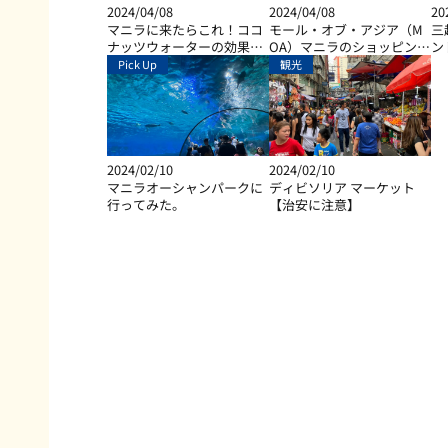
2024/04/08
2024/04/08
20
マニラに来たらこれ！ココ
モール・オブ・アジア（M
三
ナッツウォーターの効果と
OA）マニラのショッピン
ン
は？
グ、ダイニング、エンター
Pick Up
観光
テイメントなど総合施設
2024/02/10
2024/02/10
マニラオーシャンパークに
ディビソリア マーケット
行ってみた。
【治安に注意】