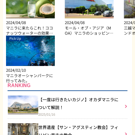
2024/04/08
2024/04/08
2024/
マニラに来たらこれ！ココ
モール・オブ・アジア（M
三越マ
ナッツウォーターの効果と
OA）マニラのショッピン
ンド
は？
グ、ダイニング、エンター
Pick Up
テイメントなど総合施設
2024/02/10
マニラオーシャンパークに
行ってみた。
RANKING
【一度は行きたいカジノ】オカダマニラに
ついて解説！
2025/01/16
世界遺産【サン・アグスティン教会】フィ
リピン最古の教会