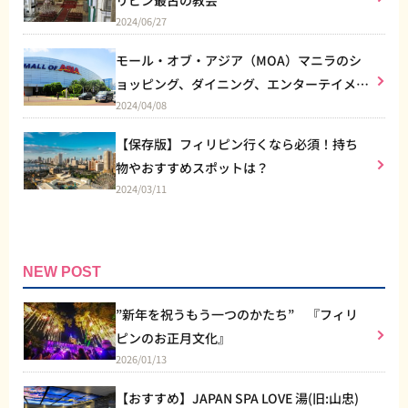
2024/06/27
モール・オブ・アジア（MOA）マニラのシ
ョッピング、ダイニング、エンターテイメン
2024/04/08
トなど総合施設
【保存版】フィリピン行くなら必須！持ち
物やおすすめスポットは？
2024/03/11
NEW POST
”新年を祝うもう一つのかたち” 『フィリ
ピンのお正月文化』
2026/01/13
【おすすめ】JAPAN SPA LOVE 湯(旧:山忠)