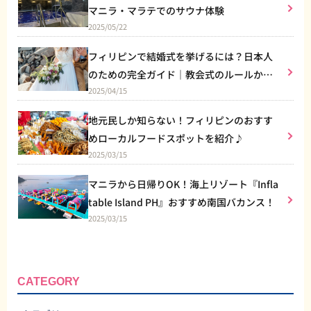
マニラ・マラテでのサウナ体験
2025/05/22
フィリピンで結婚式を挙げるには？日本人
のための完全ガイド｜教会式のルールから
2025/04/15
リゾート婚まで
地元民しか知らない！フィリピンのおすす
めローカルフードスポットを紹介♪
2025/03/15
マニラから日帰りOK！海上リゾート『Infla
table Island PH』おすすめ南国バカンス！
2025/03/15
CATEGORY