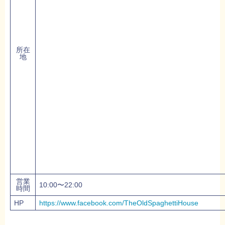
所在
地
営業
10:00〜22:00
時間
HP
https://www.facebook.com/TheOldSpaghettiHouse