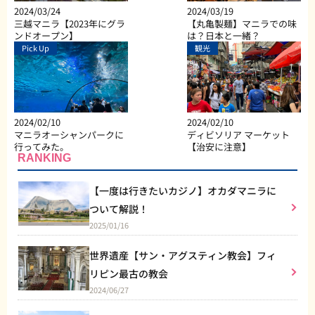
2024/03/24
2024/03/19
三越マニラ【2023年にグラ
【丸亀製麺】マニラでの味
ンドオープン】
は？日本と一緒？
Pick Up
観光
2024/02/10
2024/02/10
マニラオーシャンパークに
ディビソリア マーケット
行ってみた。
【治安に注意】
RANKING
【一度は行きたいカジノ】オカダマニラに
ついて解説！
2025/01/16
世界遺産【サン・アグスティン教会】フィ
リピン最古の教会
2024/06/27