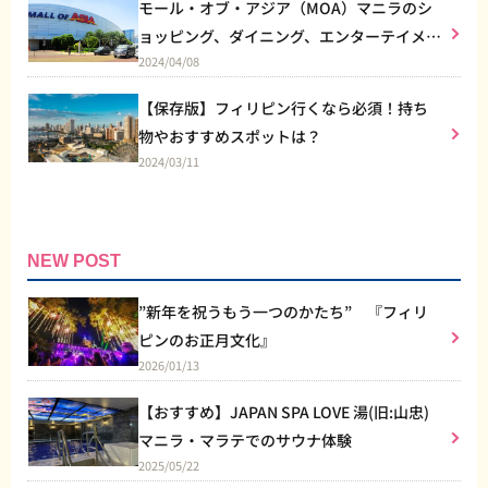
モール・オブ・アジア（MOA）マニラのシ
ョッピング、ダイニング、エンターテイメン
2024/04/08
トなど総合施設
【保存版】フィリピン行くなら必須！持ち
物やおすすめスポットは？
2024/03/11
NEW POST
”新年を祝うもう一つのかたち” 『フィリ
ピンのお正月文化』
2026/01/13
【おすすめ】JAPAN SPA LOVE 湯(旧:山忠)
マニラ・マラテでのサウナ体験
2025/05/22