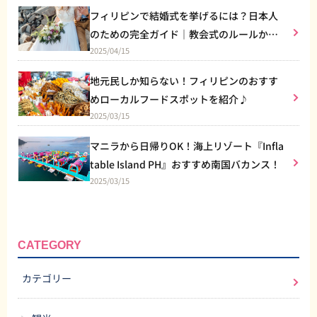
フィリピンで結婚式を挙げるには？日本人
のための完全ガイド｜教会式のルールから
2025/04/15
リゾート婚まで
地元民しか知らない！フィリピンのおすす
めローカルフードスポットを紹介♪
2025/03/15
マニラから日帰りOK！海上リゾート『Infla
table Island PH』おすすめ南国バカンス！
2025/03/15
CATEGORY
カテゴリー