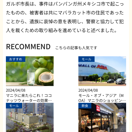
ガルボ市長は、事件はパンパンガ州メキシコ市で起こっ
たものの、被害者は共にマバラカット市の住民であった
ことから、遺族に哀悼の意を表明し、警察と協力して犯
人を裁くための取り組みを進めていると述べました。
RECOMMEND
こちらの記事も人気です
おすすめ
モール
2024/04/08
2024/04/08
マニラに来たらこれ！ココ
モール・オブ・アジア（M
ナッツウォーターの効果と
OA）マニラのショッピン
は？
グ、ダイニング、エンター
モール
飲食
テイメントなど総合施設