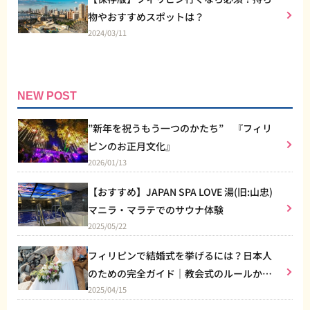
物やおすすめスポットは？
2024/03/11
NEW POST
”新年を祝うもう一つのかたち” 『フィリ
ピンのお正月文化』
2026/01/13
【おすすめ】JAPAN SPA LOVE 湯(旧:山忠)
マニラ・マラテでのサウナ体験
2025/05/22
フィリピンで結婚式を挙げるには？日本人
のための完全ガイド｜教会式のルールから
2025/04/15
リゾート婚まで