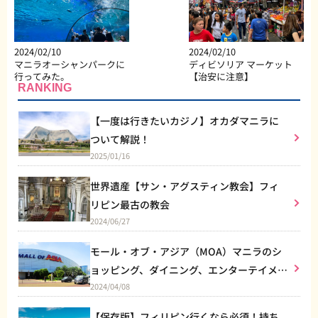
2024/02/10
2024/02/10
マニラオーシャンパークに
ディビソリア マーケット
行ってみた。
【治安に注意】
RANKING
【一度は行きたいカジノ】オカダマニラに
ついて解説！
2025/01/16
世界遺産【サン・アグスティン教会】フィ
リピン最古の教会
2024/06/27
モール・オブ・アジア（MOA）マニラのシ
ョッピング、ダイニング、エンターテイメン
2024/04/08
トなど総合施設
【保存版】フィリピン行くなら必須！持ち