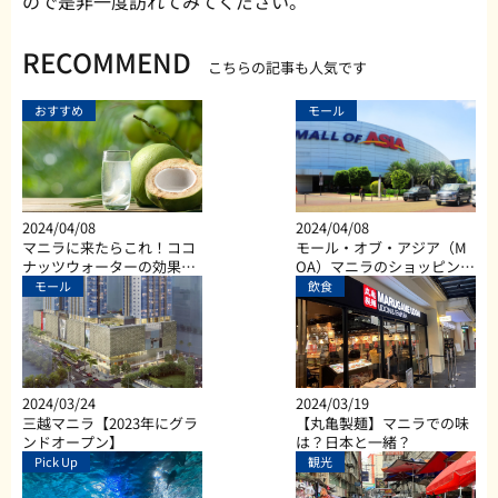
ので是非一度訪れてみてください。
RECOMMEND
こちらの記事も人気です
おすすめ
モール
2024/04/08
2024/04/08
マニラに来たらこれ！ココ
モール・オブ・アジア（M
ナッツウォーターの効果と
OA）マニラのショッピン
は？
グ、ダイニング、エンター
モール
飲食
テイメントなど総合施設
2024/03/24
2024/03/19
三越マニラ【2023年にグラ
【丸亀製麺】マニラでの味
ンドオープン】
は？日本と一緒？
Pick Up
観光