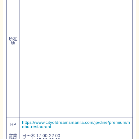
所在
地
https://www.cityofdreamsmanila.com/jp/dine/premium/n
HP
obu-restaurant
営業
日〜木 17:00-22:00