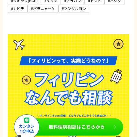
#タギック(BGC)
#ケソン
#アラバン
#トンド
#パシグ
#カビテ
#パラニャーケ
#マンダルヨン