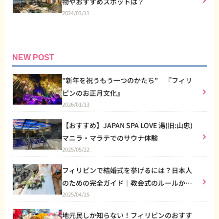
物やおすすめスポットは？
2024/03/11
NEW POST
”新年を祝うもう一つのかたち” 『フィリ
ピンのお正月文化』
2026/01/13
【おすすめ】JAPAN SPA LOVE 湯(旧:山忠)
マニラ・マラテでのサウナ体験
2025/05/22
フィリピンで結婚式を挙げるには？日本人
のための完全ガイド｜教会式のルールから
2025/04/15
リゾート婚まで
地元民しか知らない！フィリピンのおすす