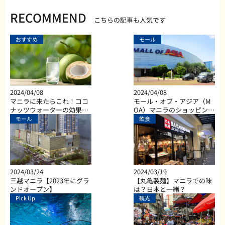
RECOMMEND
こちらの記事も人気です
おすすめ
モール
2024/04/08
2024/04/08
マニラに来たらこれ！ココ
モール・オブ・アジア（M
ナッツウォーターの効果と
OA）マニラのショッピン
は？
グ、ダイニング、エンター
モール
飲食
テイメントなど総合施設
2024/03/24
2024/03/19
三越マニラ【2023年にグラ
【丸亀製麺】マニラでの味
ンドオープン】
は？日本と一緒？
Pick Up
観光