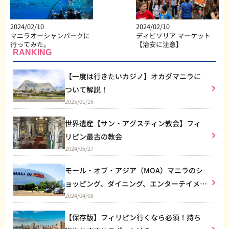
2024/02/10
2024/02/10
マニラオーシャンパークに
ディビソリア マーケット
行ってみた。
【治安に注意】
RANKING
【一度は行きたいカジノ】オカダマニラに
ついて解説！
2025/01/16
世界遺産【サン・アグスティン教会】フィ
リピン最古の教会
2024/06/27
モール・オブ・アジア（MOA）マニラのシ
ョッピング、ダイニング、エンターテイメン
2024/04/08
トなど総合施設
【保存版】フィリピン行くなら必須！持ち