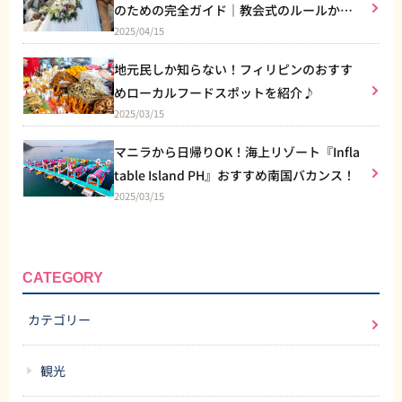
のための完全ガイド｜教会式のルールから
2025/04/15
リゾート婚まで
地元民しか知らない！フィリピンのおすす
めローカルフードスポットを紹介♪
2025/03/15
マニラから日帰りOK！海上リゾート『Infla
table Island PH』おすすめ南国バカンス！
2025/03/15
CATEGORY
カテゴリー
観光