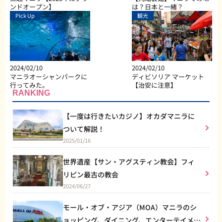
ンドオープン】
は？日本と一緒？
Pick Up
観光
2024/02/10
2024/02/10
マニラオーシャンパークに
ディビソリア マーケット
行ってみた。
【治安に注意】
RANKING
【一度は行きたいカジノ】オカダマニラに
ついて解説！
2025/01/16
世界遺産【サン・アグスティン教会】フィ
リピン最古の教会
2024/06/27
モール・オブ・アジア（MOA）マニラのシ
ョッピング、ダイニング、エンターテイメン