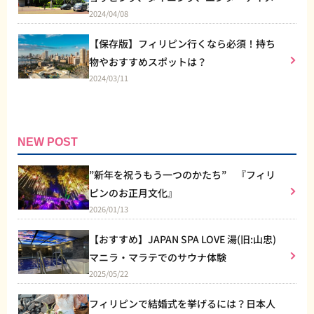
2024/04/08
トなど総合施設
【保存版】フィリピン行くなら必須！持ち
物やおすすめスポットは？
2024/03/11
NEW POST
”新年を祝うもう一つのかたち” 『フィリ
ピンのお正月文化』
2026/01/13
【おすすめ】JAPAN SPA LOVE 湯(旧:山忠)
マニラ・マラテでのサウナ体験
2025/05/22
フィリピンで結婚式を挙げるには？日本人