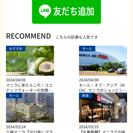
RECOMMEND
こちらの記事も人気です
おすすめ
モール
2024/04/08
2024/04/08
マニラに来たらこれ！ココ
モール・オブ・アジア（M
ナッツウォーターの効果と
OA）マニラのショッピン
は？
グ、ダイニング、エンター
モール
飲食
テイメントなど総合施設
2024/03/24
2024/03/19
三越マニラ【2023年にグラ
【丸亀製麺】マニラでの味