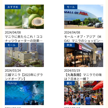
おすすめ
モール
2024/04/08
2024/04/08
マニラに来たらこれ！ココ
モール・オブ・アジア（M
ナッツウォーターの効果と
OA）マニラのショッピン
は？
グ、ダイニング、エンター
モール
飲食
テイメントなど総合施設
2024/03/24
2024/03/19
三越マニラ【2023年にグラ
【丸亀製麺】マニラでの味
ンドオープン】
は？日本と一緒？
Pick Up
観光