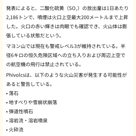
発表によると、二酸化硫黄（SO₂）の放出量は1日あたり
2,186トンで、噴煙は火口上空最大200メートルまで上昇
した。火口の赤い輝きは肉眼でも確認でき、火山体は膨
張している状態だという。
マヨン山では現在も警戒レベル3が維持されている。半
径6キロの恒久危険区域への立ち入りおよび周辺上空で
の航空機の飛行は禁止されている。
Phivolcsは、以下のような火山災害が発生する可能性が
あると警告している。
• 落石
• 地すべりや雪崩状崩落
• 弾道性噴石
• 溶岩流・溶岩噴泉
• 火砕流