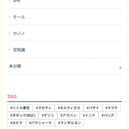
SPA
モール
カジノ
豆知識
未分類
TAG
#リトル東京
#マカティ
#オルティガス
#パサイ
#マラテ
#タギック(BGC)
#ケソン
#アラバン
#トンド
#パシグ
#カビテ
#パラニャーケ
#マンダルヨン