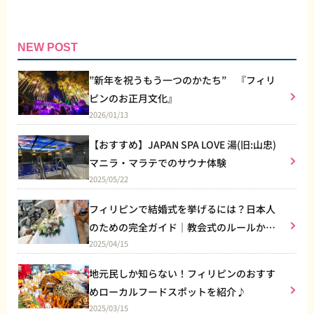
NEW POST
”新年を祝うもう一つのかたち” 『フィリ
ピンのお正月文化』
2026/01/13
【おすすめ】JAPAN SPA LOVE 湯(旧:山忠)
マニラ・マラテでのサウナ体験
2025/05/22
フィリピンで結婚式を挙げるには？日本人
のための完全ガイド｜教会式のルールから
2025/04/15
リゾート婚まで
地元民しか知らない！フィリピンのおすす
めローカルフードスポットを紹介♪
2025/03/15