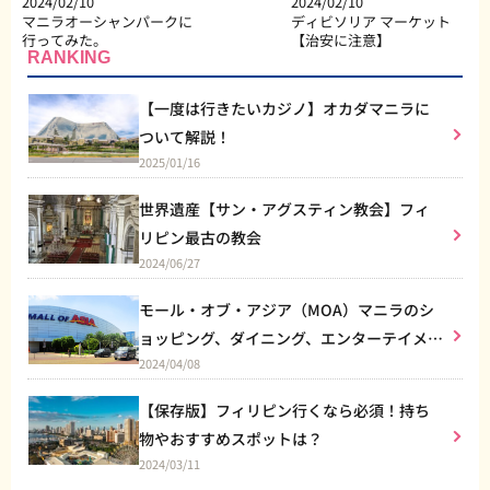
2024/02/10
2024/02/10
マニラオーシャンパークに
ディビソリア マーケット
行ってみた。
【治安に注意】
RANKING
【一度は行きたいカジノ】オカダマニラに
ついて解説！
2025/01/16
世界遺産【サン・アグスティン教会】フィ
リピン最古の教会
2024/06/27
モール・オブ・アジア（MOA）マニラのシ
ョッピング、ダイニング、エンターテイメン
2024/04/08
トなど総合施設
【保存版】フィリピン行くなら必須！持ち
物やおすすめスポットは？
2024/03/11