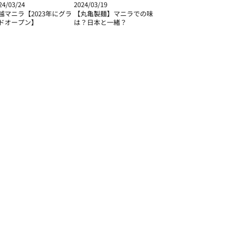
24/03/24
2024/03/19
越マニラ【2023年にグラ
【丸亀製麺】マニラでの味
ドオープン】
は？日本と一緒？