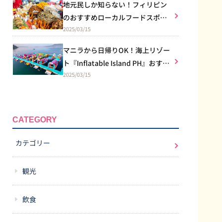
地元民しか知らない！フィリピン
のおすすめローカルフードスポッ
2025/03/15
トを紹介♪
マニラから日帰りOK！海上リゾー
ト『Inflatable Island PH』おすす
2025/03/15
め南国バカンス！
CATEGORY
カテゴリー
観光
飲食