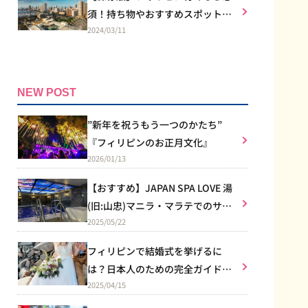
須！持ち物やおすすめスポット
2024/03/11
は？
NEW POST
”新年を祝うもう一つのかたち”
『フィリピンのお正月文化』
2026/01/13
【おすすめ】JAPAN SPA LOVE 湯
(旧:山忠)マニラ・マラテでのサウ
2025/05/22
ナ体験
フィリピンで結婚式を挙げるに
は？日本人のための完全ガイド｜
2025/04/15
教会式のルールからリゾート婚ま
で