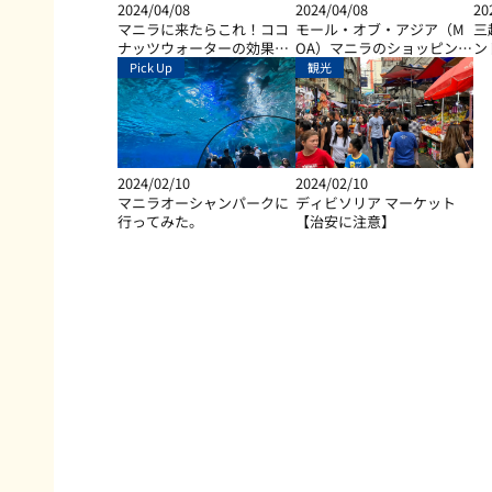
2024/04/08
2024/04/08
20
マニラに来たらこれ！ココ
モール・オブ・アジア（M
三
ナッツウォーターの効果と
OA）マニラのショッピン
ン
は？
グ、ダイニング、エンター
Pick Up
観光
テイメントなど総合施設
2024/02/10
2024/02/10
マニラオーシャンパークに
ディビソリア マーケット
行ってみた。
【治安に注意】