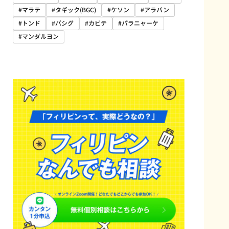
#マラテ
#タギック(BGC)
#ケソン
#アラバン
#トンド
#パシグ
#カビテ
#パラニャーケ
#マンダルヨン