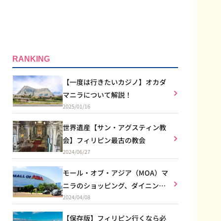
RANKING
【一度は行きたいカジノ】オカダ
マニラについて解説！
2025/01/16
世界遺産【サン・アグスティン教
会】フィリピン最古の教会
2024/06/27
モール・オブ・アジア（MOA）マ
ニラのショッピング、ダイニン
2024/04/08
グ、エンターテイメントなど総合
施設
【保存版】フィリピン行くなら必