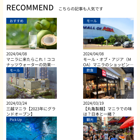
RECOMMEND
こちらの記事も人気です
おすすめ
モール
2024/04/08
2024/04/08
マニラに来たらこれ！ココ
モール・オブ・アジア（M
ナッツウォーターの効果と
OA）マニラのショッピン
は？
グ、ダイニング、エンター
モール
飲食
テイメントなど総合施設
2024/03/24
2024/03/19
三越マニラ【2023年にグラ
【丸亀製麺】マニラでの味
ンドオープン】
は？日本と一緒？
Pick Up
観光