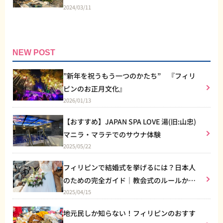
2024/03/11
NEW POST
”新年を祝うもう一つのかたち” 『フィリ
ピンのお正月文化』
2026/01/13
【おすすめ】JAPAN SPA LOVE 湯(旧:山忠)
マニラ・マラテでのサウナ体験
2025/05/22
フィリピンで結婚式を挙げるには？日本人
のための完全ガイド｜教会式のルールから
2025/04/15
リゾート婚まで
地元民しか知らない！フィリピンのおすす