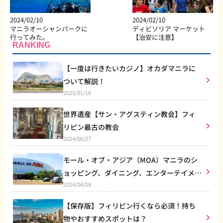
2024/02/10
2024/02/10
マニラオーシャンパークに
ディビソリア マーケット
行ってみた。
【治安に注意】
RANKING
【一度は行きたいカジノ】オカダマニラに
ついて解説！
2025/01/16
世界遺産【サン・アグスティン教会】フィ
リピン最古の教会
2024/06/27
モール・オブ・アジア（MOA）マニラのシ
ョッピング、ダイニング、エンターテイメン
2024/04/08
トなど総合施設
【保存版】フィリピン行くなら必須！持ち
物やおすすめスポットは？