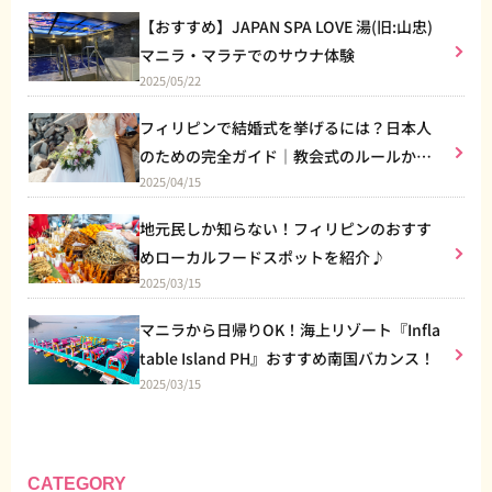
【おすすめ】JAPAN SPA LOVE 湯(旧:山忠)
マニラ・マラテでのサウナ体験
2025/05/22
フィリピンで結婚式を挙げるには？日本人
のための完全ガイド｜教会式のルールから
2025/04/15
リゾート婚まで
地元民しか知らない！フィリピンのおすす
めローカルフードスポットを紹介♪
2025/03/15
マニラから日帰りOK！海上リゾート『Infla
table Island PH』おすすめ南国バカンス！
2025/03/15
CATEGORY