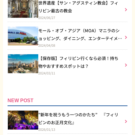
世界遺産【サン・アグスティン教会】フィ
リピン最古の教会
2024/06/27
モール・オブ・アジア（MOA）マニラのシ
ョッピング、ダイニング、エンターテイメン
2024/04/08
トなど総合施設
【保存版】フィリピン行くなら必須！持ち
物やおすすめスポットは？
2024/03/11
NEW POST
”新年を祝うもう一つのかたち” 『フィリ
ピンのお正月文化』
2026/01/13