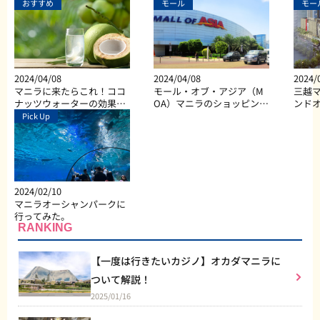
おすすめ
モール
モー
2024/04/08
2024/04/08
2024/
マニラに来たらこれ！ココ
モール・オブ・アジア（M
三越マ
ナッツウォーターの効果と
OA）マニラのショッピン
ンド
は？
グ、ダイニング、エンター
Pick Up
テイメントなど総合施設
2024/02/10
マニラオーシャンパークに
行ってみた。
RANKING
【一度は行きたいカジノ】オカダマニラに
ついて解説！
2025/01/16