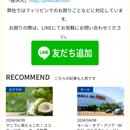
「提供元」
http://philstar.com
弊社ではフィリピンでのお困りごとなどに対応していま
す。
お困りの際は、LINEにてお気軽にお問い合わせくださ
い。
RECOMMEND
こちらの記事も人気です
おすすめ
モール
2024/04/08
2024/04/08
マニラに来たらこれ！ココ
モール・オブ・アジア（M