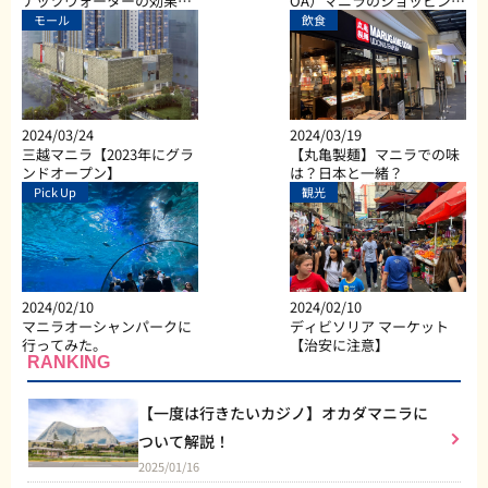
ナッツウォーターの効果と
OA）マニラのショッピン
は？
グ、ダイニング、エンター
モール
飲食
テイメントなど総合施設
2024/03/24
2024/03/19
三越マニラ【2023年にグラ
【丸亀製麺】マニラでの味
ンドオープン】
は？日本と一緒？
Pick Up
観光
2024/02/10
2024/02/10
マニラオーシャンパークに
ディビソリア マーケット
行ってみた。
【治安に注意】
RANKING
【一度は行きたいカジノ】オカダマニラに
ついて解説！
2025/01/16