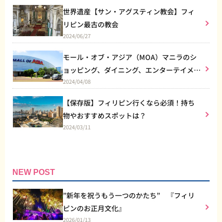
世界遺産【サン・アグスティン教会】フィ
リピン最古の教会
2024/06/27
モール・オブ・アジア（MOA）マニラのシ
ョッピング、ダイニング、エンターテイメン
2024/04/08
トなど総合施設
【保存版】フィリピン行くなら必須！持ち
物やおすすめスポットは？
2024/03/11
NEW POST
”新年を祝うもう一つのかたち” 『フィリ
ピンのお正月文化』
2026/01/13