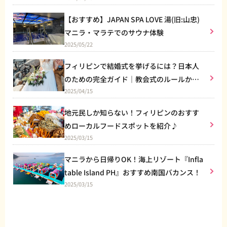
【おすすめ】JAPAN SPA LOVE 湯(旧:山忠)
マニラ・マラテでのサウナ体験
2025/05/22
フィリピンで結婚式を挙げるには？日本人
のための完全ガイド｜教会式のルールから
2025/04/15
リゾート婚まで
地元民しか知らない！フィリピンのおすす
めローカルフードスポットを紹介♪
2025/03/15
マニラから日帰りOK！海上リゾート『Infla
table Island PH』おすすめ南国バカンス！
2025/03/15