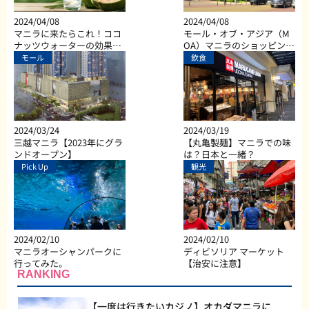
2024/04/08
2024/04/08
マニラに来たらこれ！ココ
モール・オブ・アジア（M
ナッツウォーターの効果と
OA）マニラのショッピン
は？
グ、ダイニング、エンター
モール
飲食
テイメントなど総合施設
2024/03/24
2024/03/19
三越マニラ【2023年にグラ
【丸亀製麺】マニラでの味
ンドオープン】
は？日本と一緒？
Pick Up
観光
2024/02/10
2024/02/10
マニラオーシャンパークに
ディビソリア マーケット
行ってみた。
【治安に注意】
RANKING
【一度は行きたいカジノ】オカダマニラに