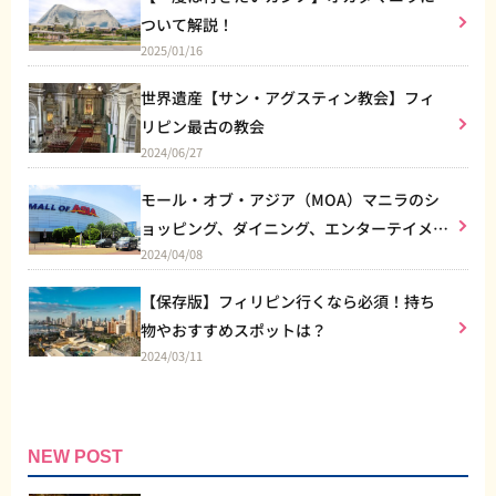
ついて解説！
2025/01/16
世界遺産【サン・アグスティン教会】フィ
リピン最古の教会
2024/06/27
モール・オブ・アジア（MOA）マニラのシ
ョッピング、ダイニング、エンターテイメン
2024/04/08
トなど総合施設
【保存版】フィリピン行くなら必須！持ち
物やおすすめスポットは？
2024/03/11
NEW POST