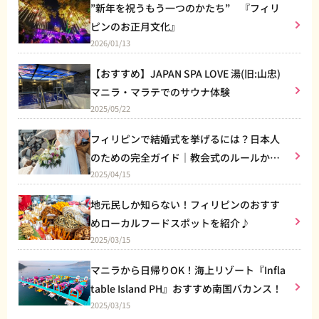
”新年を祝うもう一つのかたち” 『フィリ
ピンのお正月文化』
2026/01/13
【おすすめ】JAPAN SPA LOVE 湯(旧:山忠)
マニラ・マラテでのサウナ体験
2025/05/22
フィリピンで結婚式を挙げるには？日本人
のための完全ガイド｜教会式のルールから
2025/04/15
リゾート婚まで
地元民しか知らない！フィリピンのおすす
めローカルフードスポットを紹介♪
2025/03/15
マニラから日帰りOK！海上リゾート『Infla
table Island PH』おすすめ南国バカンス！
2025/03/15