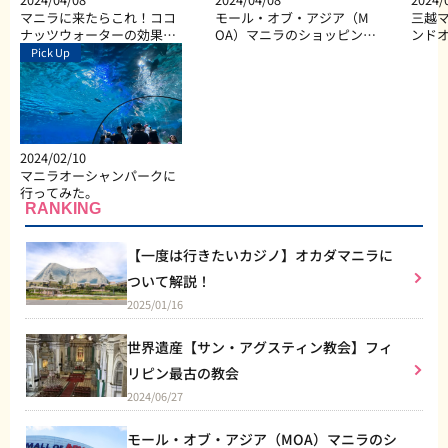
マニラに来たらこれ！ココ
モール・オブ・アジア（M
三越マ
ナッツウォーターの効果と
OA）マニラのショッピン
ンド
は？
グ、ダイニング、エンター
Pick Up
テイメントなど総合施設
2024/02/10
マニラオーシャンパークに
行ってみた。
RANKING
【一度は行きたいカジノ】オカダマニラに
ついて解説！
2025/01/16
世界遺産【サン・アグスティン教会】フィ
リピン最古の教会
2024/06/27
モール・オブ・アジア（MOA）マニラのシ