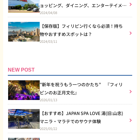
ョッピング、ダイニング、エンターテイメン
2024/04/08
トなど総合施設
【保存版】フィリピン行くなら必須！持ち
物やおすすめスポットは？
2024/03/11
NEW POST
”新年を祝うもう一つのかたち” 『フィリ
ピンのお正月文化』
2026/01/13
【おすすめ】JAPAN SPA LOVE 湯(旧:山忠)
マニラ・マラテでのサウナ体験
2025/05/22