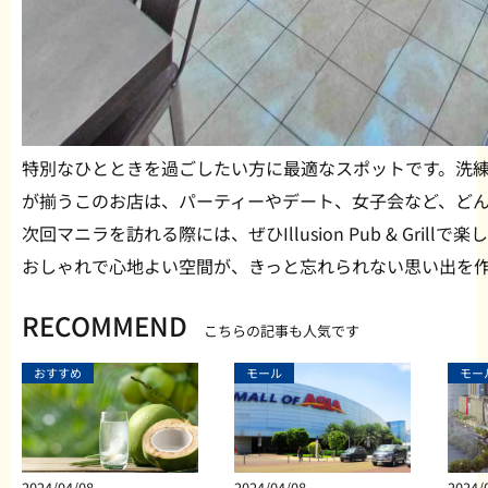
特別なひとときを過ごしたい方に最適なスポットです。洗
が揃うこのお店は、パーティーやデート、女子会など、ど
次回マニラを訪れる際には、ぜひIllusion Pub & Gril
おしゃれで心地よい空間が、きっと忘れられない思い出を
RECOMMEND
こちらの記事も人気です
おすすめ
モール
モー
2024/04/08
2024/04/08
2024/