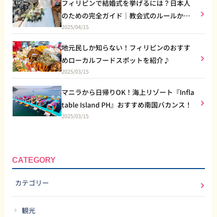
フィリピンで結婚式を挙げるには？日本人
のための完全ガイド｜教会式のルールから
2025/04/15
リゾート婚まで
地元民しか知らない！フィリピンのおすす
めローカルフードスポットを紹介♪
2025/03/15
マニラから日帰りOK！海上リゾート『Infla
table Island PH』おすすめ南国バカンス！
2025/03/15
CATEGORY
カテゴリー
観光