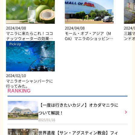
2024/04/08
2024/04/08
2024/
マニラに来たらこれ！ココ
モール・オブ・アジア（M
三越マ
ナッツウォーターの効果と
OA）マニラのショッピン
ンド
は？
グ、ダイニング、エンター
Pick Up
テイメントなど総合施設
2024/02/10
マニラオーシャンパークに
行ってみた。
RANKING
【一度は行きたいカジノ】オカダマニラに
ついて解説！
2025/01/16
世界遺産【サン・アグスティン教会】フィ