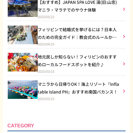
【おすすめ】JAPAN SPA LOVE 湯(旧:山忠)
マニラ・マラテでのサウナ体験
2025/05/22
フィリピンで結婚式を挙げるには？日本人
のための完全ガイド｜教会式のルールから
2025/04/15
リゾート婚まで
地元民しか知らない！フィリピンのおすす
めローカルフードスポットを紹介♪
2025/03/15
マニラから日帰りOK！海上リゾート『Infla
table Island PH』おすすめ南国バカンス！
2025/03/15
CATEGORY