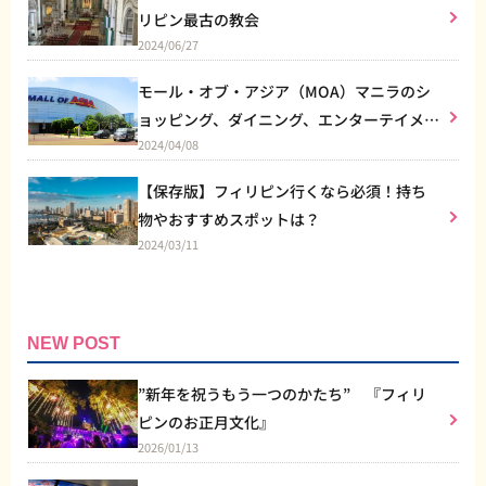
リピン最古の教会
2024/06/27
モール・オブ・アジア（MOA）マニラのシ
ョッピング、ダイニング、エンターテイメン
2024/04/08
トなど総合施設
【保存版】フィリピン行くなら必須！持ち
物やおすすめスポットは？
2024/03/11
NEW POST
”新年を祝うもう一つのかたち” 『フィリ
ピンのお正月文化』
2026/01/13