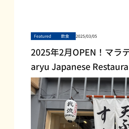
Featured
飲食
2025/03/05
2025年2月OPEN！マ
aryu Japanese Restaura