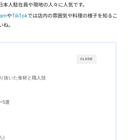
日本人駐在員や現地の人々に人気です。
ram
や
TikTok
では店内の雰囲気や料理の様子を知るこ
いね。
CLOSE
わり抜いた食材と職人技
ー5選
ん)