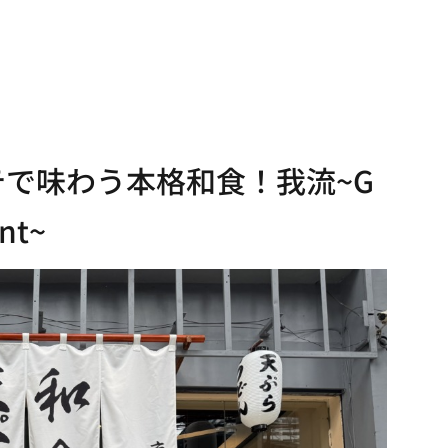
ラテで味わう本格和食！我流~G
nt~