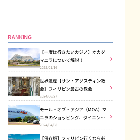
RANKING
【一度は行きたいカジノ】オカダ
マニラについて解説！
2025/01/16
世界遺産【サン・アグスティン教
会】フィリピン最古の教会
2024/06/27
モール・オブ・アジア（MOA）マ
ニラのショッピング、ダイニン
2024/04/08
グ、エンターテイメントなど総合
施設
【保存版】フィリピン行くなら必