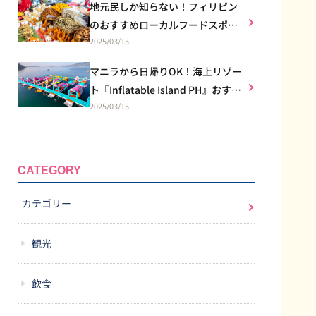
地元民しか知らない！フィリピン
のおすすめローカルフードスポッ
2025/03/15
トを紹介♪
マニラから日帰りOK！海上リゾー
ト『Inflatable Island PH』おすす
2025/03/15
め南国バカンス！
CATEGORY
カテゴリー
観光
飲食