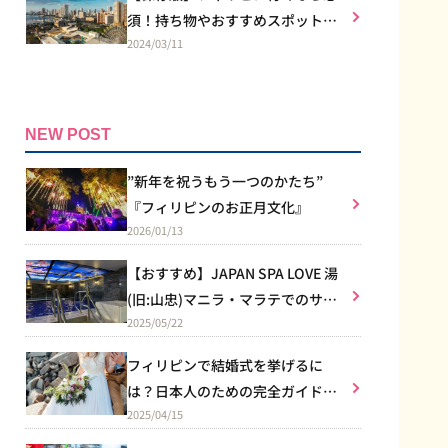
須！持ち物やおすすめスポット
2024/03/11
は？
NEW POST
”新年を祝うもう一つのかたち”
『フィリピンのお正月文化』
2026/01/13
【おすすめ】JAPAN SPA LOVE 湯
(旧:山忠)マニラ・マラテでのサウ
2025/05/22
ナ体験
フィリピンで結婚式を挙げるに
は？日本人のための完全ガイド｜
2025/04/15
教会式のルールからリゾート婚ま
で