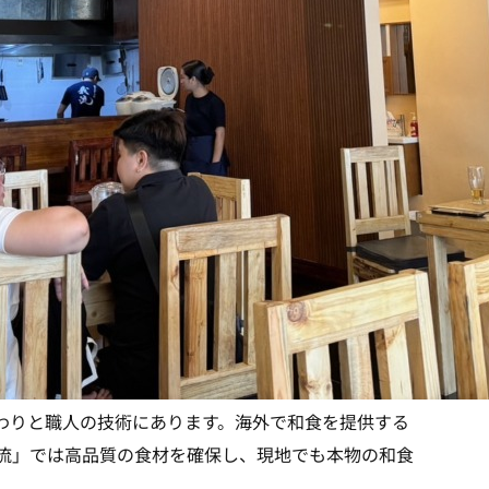
わり
と
職人の技術
にあります。海外で和食を提供する
流」では高品質の食材を確保し、現地でも本物の和食