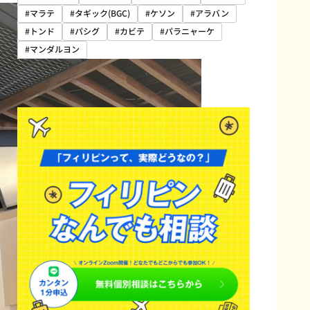
#マラテ
#タギック(BGC)
#ケソン
#アラバン
#トンド
#パシグ
#カビテ
#パラニャーケ
#マンダルヨン