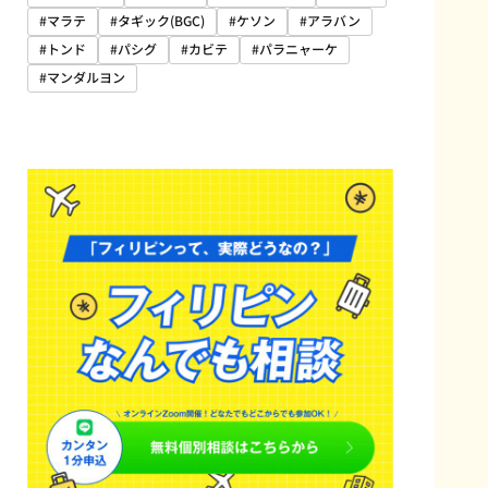
#マラテ
#タギック(BGC)
#ケソン
#アラバン
#トンド
#パシグ
#カビテ
#パラニャーケ
#マンダルヨン