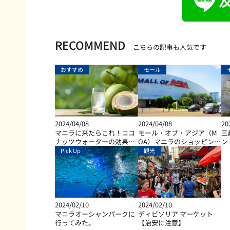
RECOMMEND
こちらの記事も人気です
おすすめ
モール
2024/04/08
2024/04/08
20
マニラに来たらこれ！ココ
モール・オブ・アジア（M
三
ナッツウォーターの効果と
OA）マニラのショッピン
ン
は？
グ、ダイニング、エンター
Pick Up
観光
テイメントなど総合施設
2024/02/10
2024/02/10
マニラオーシャンパークに
ディビソリア マーケット
行ってみた。
【治安に注意】