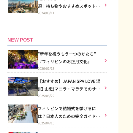
須！持ち物やおすすめスポット
2024/03/11
は？
NEW POST
”新年を祝うもう一つのかたち”
『フィリピンのお正月文化』
2026/01/13
【おすすめ】JAPAN SPA LOVE 湯
(旧:山忠)マニラ・マラテでのサウ
2025/05/22
ナ体験
フィリピンで結婚式を挙げるに
は？日本人のための完全ガイド｜
2025/04/15
教会式のルールからリゾート婚ま
で