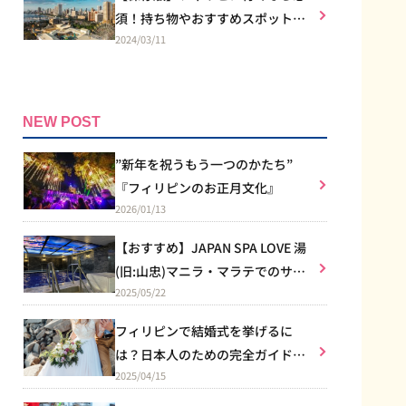
須！持ち物やおすすめスポット
2024/03/11
は？
NEW POST
”新年を祝うもう一つのかたち”
『フィリピンのお正月文化』
2026/01/13
【おすすめ】JAPAN SPA LOVE 湯
(旧:山忠)マニラ・マラテでのサウ
2025/05/22
ナ体験
フィリピンで結婚式を挙げるに
は？日本人のための完全ガイド｜
2025/04/15
教会式のルールからリゾート婚ま
で