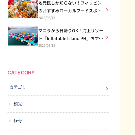
地元民しか知らない！フィリピン
のおすすめローカルフードスポッ
2025/03/15
トを紹介♪
マニラから日帰りOK！海上リゾー
ト『Inflatable Island PH』おすす
2025/03/15
め南国バカンス！
CATEGORY
カテゴリー
観光
飲食