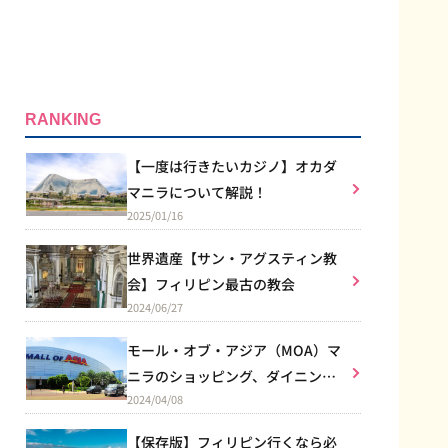
RANKING
【一度は行きたいカジノ】オカダ
マニラについて解説！
2025/01/16
世界遺産【サン・アグスティン教
会】フィリピン最古の教会
2024/06/27
モール・オブ・アジア（MOA）マ
ニラのショッピング、ダイニン
2024/04/08
グ、エンターテイメントなど総合
施設
【保存版】フィリピン行くなら必