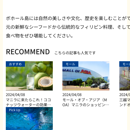
ボホール島には自然の美しさや文化、歴史を楽しむことが
元の新鮮なシーフードから伝統的なフィリピン料理、そし
食べ物をぜひ堪能してください。
RECOMMEND
こちらの記事も人気です
おすすめ
モール
モー
2024/04/08
2024/04/08
2024/
マニラに来たらこれ！ココ
モール・オブ・アジア（M
三越マ
ナッツウォーターの効果と
OA）マニラのショッピン
ンド
は？
グ、ダイニング、エンター
Pick Up
テイメントなど総合施設