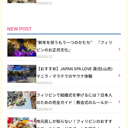
2024/03/11
NEW POST
”新年を祝うもう一つのかたち” 『フィリ
ピンのお正月文化』
2026/01/13
【おすすめ】JAPAN SPA LOVE 湯(旧:山忠)
マニラ・マラテでのサウナ体験
2025/05/22
フィリピンで結婚式を挙げるには？日本人
のための完全ガイド｜教会式のルールから
2025/04/15
リゾート婚まで
地元民しか知らない！フィリピンのおすす