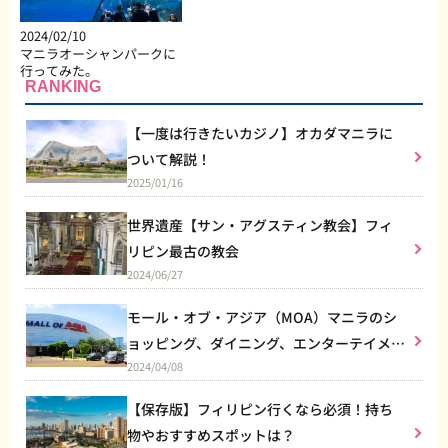
2024/02/10
マニラオーシャンパークに
行ってみた。
RANKING
【一度は行きたいカジノ】オカダマニラに
ついて解説！
2025/01/16
世界遺産【サン・アグスティン教会】フィ
リピン最古の教会
2024/06/27
モール・オブ・アジア（MOA）マニラのシ
ョッピング、ダイニング、エンターテイメン
2024/04/08
トなど総合施設
【保存版】フィリピン行くなら必須！持ち
物やおすすめスポットは？