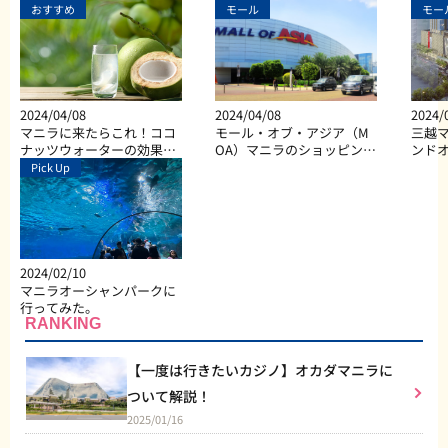
おすすめ
モール
モー
2024/04/08
2024/04/08
2024/
マニラに来たらこれ！ココ
モール・オブ・アジア（M
三越マ
ナッツウォーターの効果と
OA）マニラのショッピン
ンド
は？
グ、ダイニング、エンター
Pick Up
テイメントなど総合施設
2024/02/10
マニラオーシャンパークに
行ってみた。
RANKING
【一度は行きたいカジノ】オカダマニラに
ついて解説！
2025/01/16