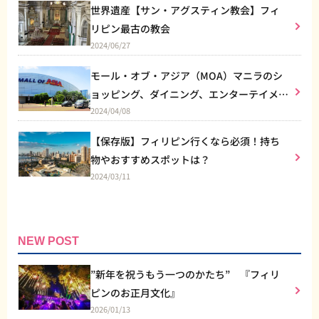
世界遺産【サン・アグスティン教会】フィ
リピン最古の教会
2024/06/27
モール・オブ・アジア（MOA）マニラのシ
ョッピング、ダイニング、エンターテイメン
2024/04/08
トなど総合施設
【保存版】フィリピン行くなら必須！持ち
物やおすすめスポットは？
2024/03/11
NEW POST
”新年を祝うもう一つのかたち” 『フィリ
ピンのお正月文化』
2026/01/13