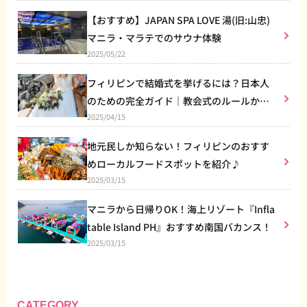
【おすすめ】JAPAN SPA LOVE 湯(旧:山忠)
マニラ・マラテでのサウナ体験
2025/05/22
フィリピンで結婚式を挙げるには？日本人
のための完全ガイド｜教会式のルールから
2025/04/15
リゾート婚まで
地元民しか知らない！フィリピンのおすす
めローカルフードスポットを紹介♪
2025/03/15
マニラから日帰りOK！海上リゾート『Infla
table Island PH』おすすめ南国バカンス！
2025/03/15
CATEGORY