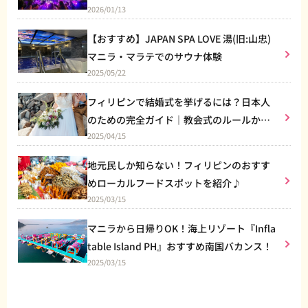
2026/01/13
【おすすめ】JAPAN SPA LOVE 湯(旧:山忠)
マニラ・マラテでのサウナ体験
2025/05/22
フィリピンで結婚式を挙げるには？日本人
のための完全ガイド｜教会式のルールから
2025/04/15
リゾート婚まで
地元民しか知らない！フィリピンのおすす
めローカルフードスポットを紹介♪
2025/03/15
マニラから日帰りOK！海上リゾート『Infla
table Island PH』おすすめ南国バカンス！
2025/03/15