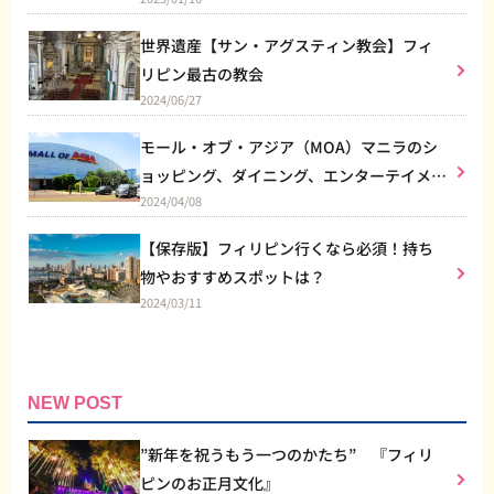
世界遺産【サン・アグスティン教会】フィ
リピン最古の教会
2024/06/27
モール・オブ・アジア（MOA）マニラのシ
ョッピング、ダイニング、エンターテイメン
2024/04/08
トなど総合施設
【保存版】フィリピン行くなら必須！持ち
物やおすすめスポットは？
2024/03/11
NEW POST
”新年を祝うもう一つのかたち” 『フィリ
ピンのお正月文化』