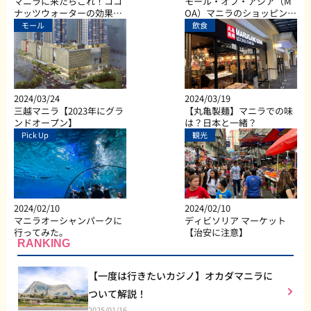
マニラに来たらこれ！ココ
モール・オブ・アジア（M
ナッツウォーターの効果と
OA）マニラのショッピン
は？
グ、ダイニング、エンター
モール
飲食
テイメントなど総合施設
2024/03/24
2024/03/19
三越マニラ【2023年にグラ
【丸亀製麺】マニラでの味
ンドオープン】
は？日本と一緒？
Pick Up
観光
2024/02/10
2024/02/10
マニラオーシャンパークに
ディビソリア マーケット
行ってみた。
【治安に注意】
RANKING
【一度は行きたいカジノ】オカダマニラに
ついて解説！
2025/01/16